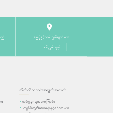
မည်
မြေပုံနှင့်လမ်းညွှန်ချက်များ
လမ်းညွှန်ရယူရန်
ဆိုက်ကိုသတင်းအချက်အလက်
ား
ဘမ်ရွန်ဂရက်အကြောင်း
ကျွန်ုပ်တို့၏ဆေးခန်းနှင့်စင်တာများ