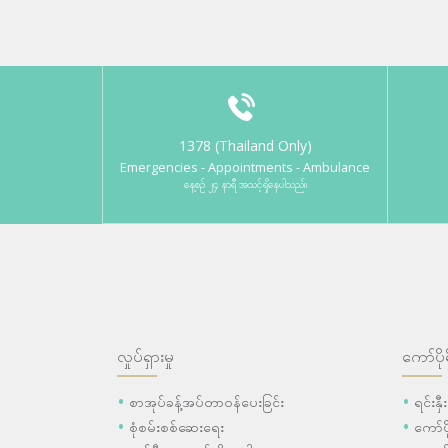
1378 (Thailand Only)
Emergencies - Appointments - Ambulance
နေ့စဉ် ၂၄ နာရီ အသင့်ရှိနေပါသည်။
လှုပ်ရှားမှု
ကော်ပို
စာအုပ်ခန့်အပ်တာဝန်ပေးခြင်း
ရင်းနှ
စုံစမ်းစစ်ဆေးရေး
ကော်