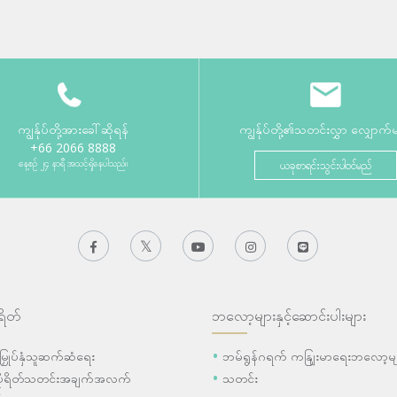
ကျွန်ုပ်တို့အားခေါ်ဆိုရန်
ကျွန်ုပ်တို့၏သတင်းလွှာ လျှောက်
+66 2066 8888
နေ့စဉ် ၂၄ နာရီ အသင့်ရှိနေပါသည်။
ယခုစာရင်းသွင်းပါဝင်မည်
ရိတ်
ဘလော့များနှင့်ဆောင်းပါးများ
ီးမြှုပ်နှံသူဆက်ဆံရေး
ဘမ်ရွန်ဂရက် ကနျြးမာရေးဘလော့မျ
ပိုရိတ်သတင်းအချက်အလက်
သတင်း