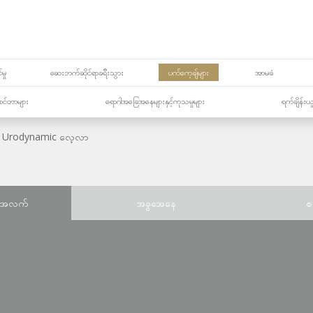
မှု
ဆေးဘက်ဆိုင်ရာခရီးသွား
ပက်ကေ့ချ်များ
အာမခံ
့၏စင်တာများ
ရောဂါအခြေအနေများနှင့်ကုသမှုများ
ရက်ချိန်းယ
Urodynamic လေ့လာ
်အလက်
အခွအေနေ
စ