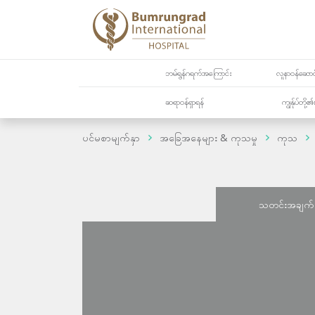
ဘမ်ရွန်ဂရက်အကြောင်း
လူနာဝန်ဆောင်
ဆရာဝန်ရှာရန်
ကျွန်ုပ်တို
ပင်မစာမျက်နှာ
အခြေအနေများ & ကုသမှု
ကုသ
သတင်းအချက