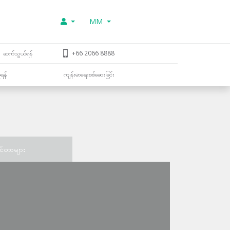
MM
ဆက်သွယ်ရန်
+66 2066 8888
ူရန်
ကျန်းမာရေးစစ်ဆေးခြင်း
င်တာများ