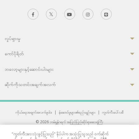
လှုပ်ရှားမှု
ကော်ပိုရိတ်
ဘလော့များနှင့်ဆောင်းပါးများ
ဆိုက်ကိုသတင်းအချက်အလက်
ကိုယ်ရေးအချက်အလက်မူဝါဒ
|
န်ဆောင်မှုများ၏စည်းမျဉ်းများ
|
ကွတ်ကီးပေါ်လစီ
© 2026 ဘမ်ရွန်ဂရက် အပြည်ပြည်ဆိုင်ရာဆေးရုံကြီး
တစ်ဦးကပူးတွဲကော်မရှင်အင်တာနေရှင်နယ် (JCI) အသိအမှတ်ပြုဆေးရုံ
“ကွတ်ကီးအားလုံးခွင့်ပြုသည်” နှိပ်ပါက အသုံးပြုသူသည် ဝက်ဆိုက်
33 Sukhumvit 3, Wattana, Bangkok 10110 Thailand.