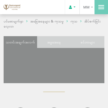
MM
ပင်မစာမျက်နှာ
အခြေအနေများ & ကုသမှု
ကုသ
အိပ်စက်ခြင်း
လေ့လာ
သတင်းအချက်အလက်
အခွအေနေ
စင်တာများ