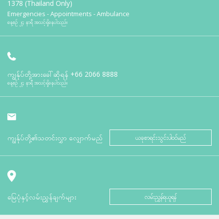
1378 (Thailand Only)
Emergencies - Appointments - Ambulance
နေ့စဉ် ၂၄ နာရီ အသင့်ရှိနေပါသည်။
ကျွန်ုပ်တို့အားခေါ်ဆိုရန်
+66 2066 8888
နေ့စဉ် ၂၄ နာရီ အသင့်ရှိနေပါသည်။
ကျွန်ုပ်တို့၏သတင်းလွှာ လျှောက်မည်
ယခုစာရင်းသွင်းပါဝင်မည်
မြေပုံနှင့်လမ်းညွှန်ချက်များ
လမ်းညွှန်ရယူရန်