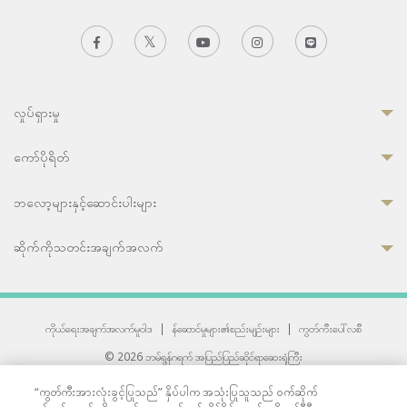
လှုပ်ရှားမှု
ကော်ပိုရိတ်
ဘလော့များနှင့်ဆောင်းပါးများ
ဆိုက်ကိုသတင်းအချက်အလက်
ကိုယ်ရေးအချက်အလက်မူဝါဒ
|
န်ဆောင်မှုများ၏စည်းမျဉ်းများ
|
ကွတ်ကီးပေါ်လစီ
© 2026 ဘမ်ရွန်ဂရက် အပြည်ပြည်ဆိုင်ရာဆေးရုံကြီး
တစ်ဦးကပူးတွဲကော်မရှင်အင်တာနေရှင်နယ် (JCI) အသိအမှတ်ပြုဆေးရုံ
“ကွတ်ကီးအားလုံးခွင့်ပြုသည်” နှိပ်ပါက အသုံးပြုသူသည် ဝက်ဆိုက်
33 Sukhumvit 3, Wattana, Bangkok 10110 Thailand.