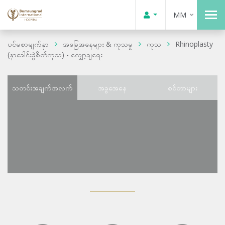
MM
ပင်မစာမျက်နှာ
အခြေအနေများ & ကုသမှု
ကုသ
Rhinoplasty
(နှာခေါင်းခွဲစိတ်ကုသ) - လျှော့ချရေး
သတင်းအချက်အလက်
အခွအေနေ
စင်တာများ