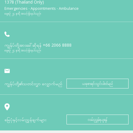
1378 (Thailand Only)
Emergencies - Appointments - Ambulance
နေ့စဉ် ၂၄ နာရီ အသင့်ရှိနေပါသည်။
ကျွန်ုပ်တို့အားခေါ်ဆိုရန်
+66 2066 8888
နေ့စဉ် ၂၄ နာရီ အသင့်ရှိနေပါသည်။
ကျွန်ုပ်တို့၏သတင်းလွှာ လျှောက်မည်
ယခုစာရင်းသွင်းပါဝင်မည်
မြေပုံနှင့်လမ်းညွှန်ချက်များ
လမ်းညွှန်ရယူရန်