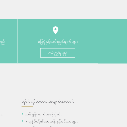
မည်
မြေပုံနှင့်လမ်းညွှန်ချက်များ
လမ်းညွှန်ရယူရန်
ဆိုက်ကိုသတင်းအချက်အလက်
ား
ဘမ်ရွန်ဂရက်အကြောင်း
ကျွန်ုပ်တို့၏ဆေးခန်းနှင့်စင်တာများ