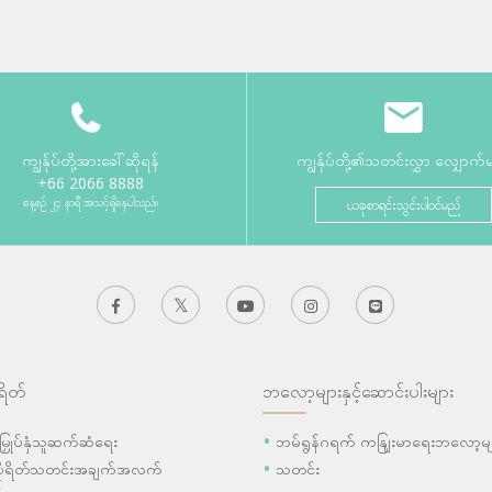
ကျွန်ုပ်တို့အားခေါ်ဆိုရန်
ကျွန်ုပ်တို့၏သတင်းလွှာ လျှောက်
+66 2066 8888
နေ့စဉ် ၂၄ နာရီ အသင့်ရှိနေပါသည်။
ယခုစာရင်းသွင်းပါဝင်မည်
ရိတ်
ဘလော့များနှင့်ဆောင်းပါးများ
ီးမြှုပ်နှံသူဆက်ဆံရေး
ဘမ်ရွန်ဂရက် ကနျြးမာရေးဘလော့မျ
ပိုရိတ်သတင်းအချက်အလက်
သတင်း