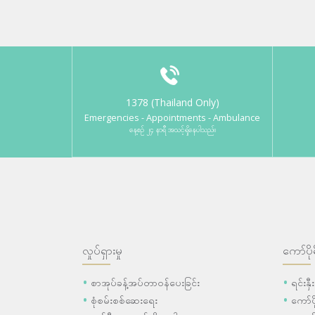
1378 (Thailand Only)
Emergencies - Appointments - Ambulance
နေ့စဉ် ၂၄ နာရီ အသင့်ရှိနေပါသည်။
လှုပ်ရှားမှု
ကော်ပို
စာအုပ်ခန့်အပ်တာဝန်ပေးခြင်း
ရင်းနှ
စုံစမ်းစစ်ဆေးရေး
ကော်