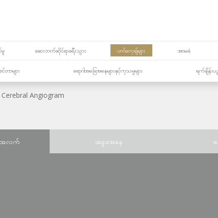
မှု
ဆေးဘက်ဆိုင်ရာခရီးသွား
ပက်ကေ့ချ်များ
အာမခံ
့၏စင်တာများ
ရောဂါအခြေအနေများနှင့်ကုသမှုများ
ရက်ချိန်းယ
Cerebral Angiogram
်အလက်
အခွအေနေ
စ