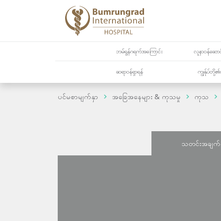
ဘမ်ရွန်ဂရက်အကြောင်း
လူနာဝန်ဆောင်
ဆရာဝန်ရှာရန်
ကျွန်ုပ်တို
ပင်မစာမျက်နှာ
အခြေအနေများ & ကုသမှု
ကုသ
သတင်းအချက