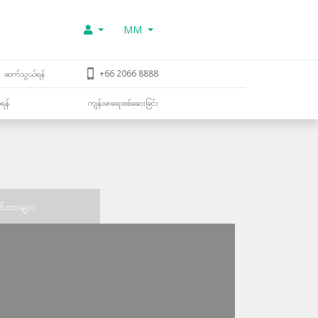
MM
ဆက်သွယ်ရန်
+66 2066 8888
ူရန်
ကျန်းမာရေးစစ်ဆေးခြင်း
င်တာများ