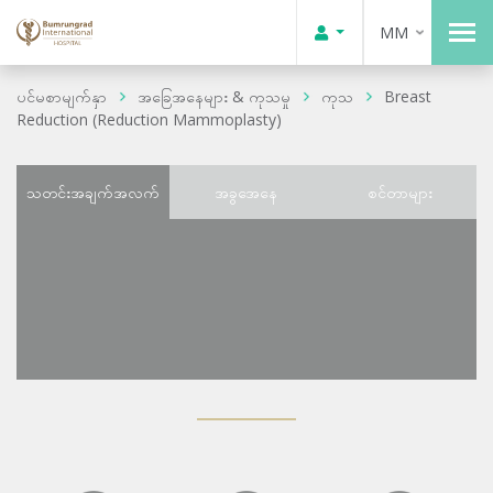
MM
ပင်မစာမျက်နှာ
အခြေအနေများ & ကုသမှု
ကုသ
Breast
Reduction (Reduction Mammoplasty)
သတင်းအချက်အလက်
အခွအေနေ
စင်တာများ