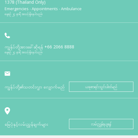
1378 (Thailand Only)
Emergencies - Appointments - Ambulance
နေ့စဉ် ၂၄ နာရီ အသင့်ရှိနေပါသည်။
ကျွန်ုပ်တို့အားခေါ်ဆိုရန်
+66 2066 8888
နေ့စဉ် ၂၄ နာရီ အသင့်ရှိနေပါသည်။
ကျွန်ုပ်တို့၏သတင်းလွှာ လျှောက်မည်
ယခုစာရင်းသွင်းပါဝင်မည်
မြေပုံနှင့်လမ်းညွှန်ချက်များ
လမ်းညွှန်ရယူရန်