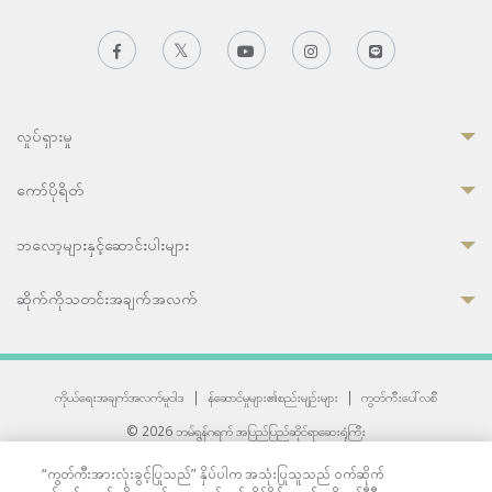
လှုပ်ရှားမှု
ကော်ပိုရိတ်
ဘလော့များနှင့်ဆောင်းပါးများ
ဆိုက်ကိုသတင်းအချက်အလက်
ကိုယ်ရေးအချက်အလက်မူဝါဒ
|
န်ဆောင်မှုများ၏စည်းမျဉ်းများ
|
ကွတ်ကီးပေါ်လစီ
© 2026 ဘမ်ရွန်ဂရက် အပြည်ပြည်ဆိုင်ရာဆေးရုံကြီး
တစ်ဦးကပူးတွဲကော်မရှင်အင်တာနေရှင်နယ် (JCI) အသိအမှတ်ပြုဆေးရုံ
“ကွတ်ကီးအားလုံးခွင့်ပြုသည်” နှိပ်ပါက အသုံးပြုသူသည် ဝက်ဆိုက်
33 Sukhumvit 3, Wattana, Bangkok 10110 Thailand.