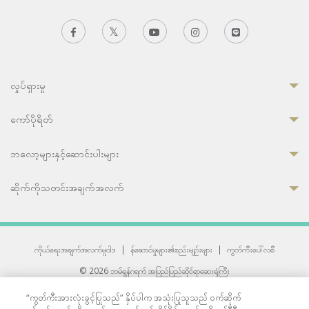
လှုပ်ရှားမှု
ကော်ပိုရိတ်
ဘလော့များနှင့်ဆောင်းပါးများ
ဆိုက်ကိုသတင်းအချက်အလက်
ကိုယ်ရေးအချက်အလက်မူဝါဒ
|
န်ဆောင်မှုများ၏စည်းမျဉ်းများ
|
ကွတ်ကီးပေါ်လစီ
© 2026 ဘမ်ရွန်ဂရက် အပြည်ပြည်ဆိုင်ရာဆေးရုံကြီး
တစ်ဦးကပူးတွဲကော်မရှင်အင်တာနေရှင်နယ် (JCI) အသိအမှတ်ပြုဆေးရုံ
“ကွတ်ကီးအားလုံးခွင့်ပြုသည်” နှိပ်ပါက အသုံးပြုသူသည် ဝက်ဆိုက်
33 Sukhumvit 3, Wattana, Bangkok 10110 Thailand.