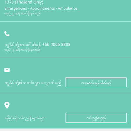
1378 (Thailand Only)
Emergencies - Appointments - Ambulance
နေ့စဉ် ၂၄ နာရီ အသင့်ရှိနေပါသည်။
ကျွန်ုပ်တို့အားခေါ်ဆိုရန်
+66 2066 8888
နေ့စဉ် ၂၄ နာရီ အသင့်ရှိနေပါသည်။
ကျွန်ုပ်တို့၏သတင်းလွှာ လျှောက်မည်
ယခုစာရင်းသွင်းပါဝင်မည်
မြေပုံနှင့်လမ်းညွှန်ချက်များ
လမ်းညွှန်ရယူရန်