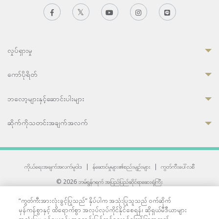
လှုပ်ရှားမှု
ကော်ပိုရိတ်
ဘလော့များနှင့်ဆောင်းပါးများ
ဆိုက်ကိုသတင်းအချက်အလက်
ကိုယ်ရေးအချက်အလက်မူဝါဒ
|
န်ဆောင်မှုများ၏စည်းမျဉ်းများ
|
ကွတ်ကီးပေါ်လစီ
© 2026 ဘမ်ရွန်ဂရက် အပြည်ပြည်ဆိုင်ရာဆေးရုံကြီး
တစ်ဦးကပူးတွဲကော်မရှင်အင်တာနေရှင်နယ် (JCI) အသိအမှတ်ပြုဆေးရုံ
“ကွတ်ကီးအားလုံးခွင့်ပြုသည်” နှိပ်ပါက အသုံးပြုသူသည် ဝက်ဆိုက်
33 Sukhumvit 3, Wattana, Bangkok 10110 Thailand.
မှန်ကန်စွာနှင့် ထိရောက်စွာ အလုပ်လုပ်ကိုင်နိုင်စေရန်၊ ဆိုရှယ်မီဒီယာများ
All rights reserved.