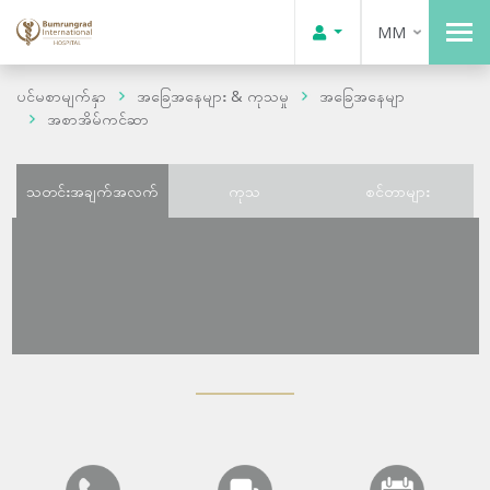
MM
ပင်မစာမျက်နှာ
အခြေအနေများ & ကုသမှု
အခြေအနေမျာ
အစာအိမ်ကင်ဆာ
သတင်းအချက်အလက်
ကုသ
စင်တာများ