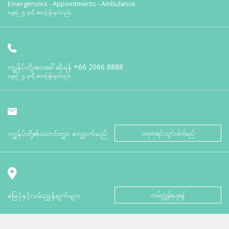
Emergencies - Appointments - Ambulance
နေ့စဉ် ၂၄ နာရီ အသင့်ရှိနေပါသည်။
ကျွန်ုပ်တို့အားခေါ်ဆိုရန်
+66 2066 8888
နေ့စဉ် ၂၄ နာရီ အသင့်ရှိနေပါသည်။
ကျွန်ုပ်တို့၏သတင်းလွှာ လျှောက်မည်
ယခုစာရင်းသွင်းပါဝင်မည်
မြေပုံနှင့်လမ်းညွှန်ချက်များ
လမ်းညွှန်ရယူရန်