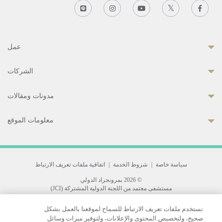
عمل
الشركات
مدونات ومقالات
معلومات الموقع
سياسة خاصة
|
شروط الخدمة
|
اتفاقية ملفات تعريف الارتباط
© 2026 بمرونجراد الدولي
مستشفى معتمد من اللجنة الدولية المشتركة (JCI)
33 Sukhumvit 3, Wattana, Bangkok 10110 Thailand.
نستخدم ملفات تعريف الارتباط للسماح لموقعنا بالعمل بشكل
All rights reserved.
صحيح، ولتخصيص المحتوى والإعلانات، ولتوفير ميزات وسائل