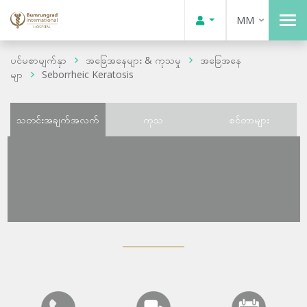
MM
ပင်မစာမျက်နှာ
အခြေအနေများ & ကုသမှု
အခြေအနေ
မျာ
Seborrheic Keratosis
သတင်းအချက်အလက်
ကုသ
စင်တာများ