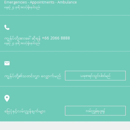
Emergencies - Appointments - Ambulance
နေ့စဉ် ၂၄ နာရီ အသင့်ရှိနေပါသည်။
ကျွန်ုပ်တို့အားခေါ်ဆိုရန်
+66 2066 8888
နေ့စဉ် ၂၄ နာရီ အသင့်ရှိနေပါသည်။
ကျွန်ုပ်တို့၏သတင်းလွှာ လျှောက်မည်
ယခုစာရင်းသွင်းပါဝင်မည်
မြေပုံနှင့်လမ်းညွှန်ချက်များ
လမ်းညွှန်ရယူရန်