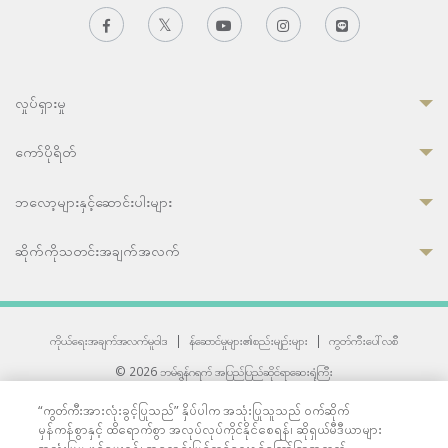
လှုပ်ရှားမှု
ကော်ပိုရိတ်
ဘလော့များနှင့်ဆောင်းပါးများ
ဆိုက်ကိုသတင်းအချက်အလက်
ကိုယ်ရေးအချက်အလက်မူဝါဒ
|
န်ဆောင်မှုများ၏စည်းမျဉ်းများ
|
ကွတ်ကီးပေါ်လစီ
© 2026 ဘမ်ရွန်ဂရက် အပြည်ပြည်ဆိုင်ရာဆေးရုံကြီး
တစ်ဦးကပူးတွဲကော်မရှင်အင်တာနေရှင်နယ် (JCI) အသိအမှတ်ပြုဆေးရုံ
“ကွတ်ကီးအားလုံးခွင့်ပြုသည်” နှိပ်ပါက အသုံးပြုသူသည် ဝက်ဆိုက်
33 Sukhumvit 3, Wattana, Bangkok 10110 Thailand.
မှန်ကန်စွာနှင့် ထိရောက်စွာ အလုပ်လုပ်ကိုင်နိုင်စေရန်၊ ဆိုရှယ်မီဒီယာများ
All rights reserved.