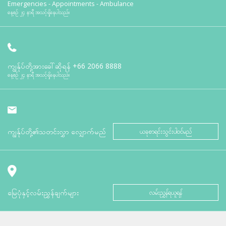
Emergencies - Appointments - Ambulance
နေ့စဉ် ၂၄ နာရီ အသင့်ရှိနေပါသည်။
ကျွန်ုပ်တို့အားခေါ်ဆိုရန်
+66 2066 8888
နေ့စဉ် ၂၄ နာရီ အသင့်ရှိနေပါသည်။
ကျွန်ုပ်တို့၏သတင်းလွှာ လျှောက်မည်
ယခုစာရင်းသွင်းပါဝင်မည်
မြေပုံနှင့်လမ်းညွှန်ချက်များ
လမ်းညွှန်ရယူရန်