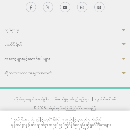
လှုပ်ရှားမှု
ကော်ပိုရိတ်
ဘလော့များနှင့်ဆောင်းပါးများ
ဆိုက်ကိုသတင်းအချက်အလက်
ကိုယ်ရေးအချက်အလက်မူဝါဒ
|
န်ဆောင်မှုများ၏စည်းမျဉ်းများ
|
ကွတ်ကီးပေါ်လစီ
© 2026 ဘမ်ရွန်ဂရက် အပြည်ပြည်ဆိုင်ရာဆေးရုံကြီး
တစ်ဦးကပူးတွဲကော်မရှင်အင်တာနေရှင်နယ် (JCI) အသိအမှတ်ပြုဆေးရုံ
“ကွတ်ကီးအားလုံးခွင့်ပြုသည်” နှိပ်ပါက အသုံးပြုသူသည် ဝက်ဆိုက်
33 Sukhumvit 3, Wattana, Bangkok 10110 Thailand.
မှန်ကန်စွာနှင့် ထိရောက်စွာ အလုပ်လုပ်ကိုင်နိုင်စေရန်၊ ဆိုရှယ်မီဒီယာများ
All rights reserved.