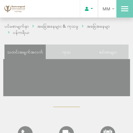
MM
ပင်မစာမျက်နှာ
အခြေအနေများ & ကုသမှု
အခြေအနေမျာ
ပန်ကရိယ
သတင်းအချက်အလက်
ကုသ
စင်တာများ