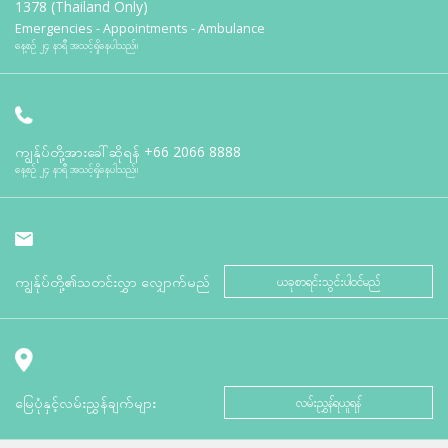
1378 (Thailand Only)
Emergencies - Appointments - Ambulance
နေ့စဉ် ၂၄ နာရီ အသင့်ရှိနေပါသည်။
ကျွန်ုပ်တို့အားခေါ်ဆိုရန်
+66 2066 8888
နေ့စဉ် ၂၄ နာရီ အသင့်ရှိနေပါသည်။
ကျွန်ုပ်တို့၏သတင်းလွှာ လျှောက်မည်
ယခုစာရင်းသွင်းပါဝင်မည်
မြေပုံနှင့်လမ်းညွှန်ချက်များ
လမ်းညွှန်ရယူရန်