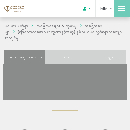
MM
ပင်မစာမျက်နှာ
အခြေအနေများ & ကုသမှု
အခြေအနေ
မျာ
(ခြေထောက်ရောဂါလက္ခဏာနှင့်အတူ) နှစ်လယ်ပိုင်းတွင်နောက်ကျော
နာကျင်မှု
သတင်းအချက်အလက်
ကုသ
စင်တာများ