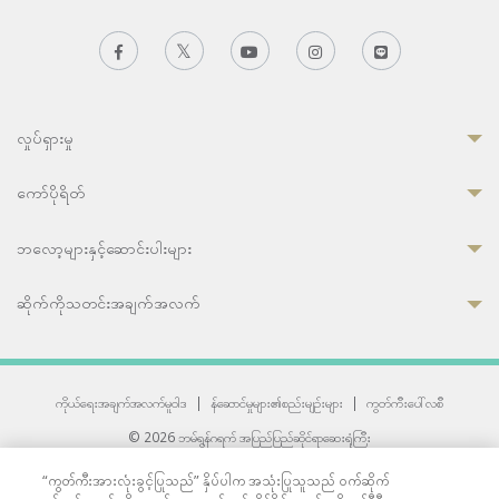
လှုပ်ရှားမှု
ကော်ပိုရိတ်
ဘလော့များနှင့်ဆောင်းပါးများ
ဆိုက်ကိုသတင်းအချက်အလက်
ကိုယ်ရေးအချက်အလက်မူဝါဒ
|
န်ဆောင်မှုများ၏စည်းမျဉ်းများ
|
ကွတ်ကီးပေါ်လစီ
© 2026 ဘမ်ရွန်ဂရက် အပြည်ပြည်ဆိုင်ရာဆေးရုံကြီး
တစ်ဦးကပူးတွဲကော်မရှင်အင်တာနေရှင်နယ် (JCI) အသိအမှတ်ပြုဆေးရုံ
“ကွတ်ကီးအားလုံးခွင့်ပြုသည်” နှိပ်ပါက အသုံးပြုသူသည် ဝက်ဆိုက်
33 Sukhumvit 3, Wattana, Bangkok 10110 Thailand.