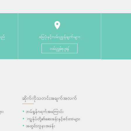
မည်
မြေပုံနှင့်လမ်းညွှန်ချက်များ
လမ်းညွှန်ရယူရန်
ဆိုက်ကိုသတင်းအချက်အလက်
ား
ဘမ်ရွန်ဂရက်အကြောင်း
ကျွန်ုပ်တို့၏ဆေးခန်းနှင့်စင်တာများ
အတွင်းလူနာအခန်း