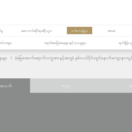
မှု
ဆေးဘက်ဆိုင်ရာခရီးသွား
ပက်ကေ့ချ်များ
အာမခံ
့၏စင်တာများ
ရောဂါအခြေအနေများနှင့်ကုသမှုများ
ရက်ချိန်းယ
ေမျာ
(ခြေထောက်ရောဂါလက္ခဏာနှင့်အတူ) နှစ်လယ်ပိုင်းတွင်နောက်ကျောနာကျင်မ
်အလက်
ကုသ
စ