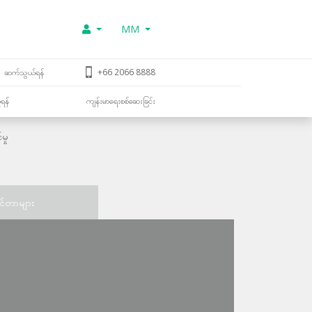
MM
ဆက်သွယ်ရန်
+66 2066 8888
ူရန်
ကျန်းမာရေးစစ်ဆေးခြင်း
ှု
င်တာများ