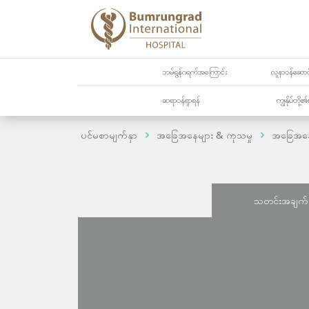
ဘမ်ရွန်ဂရက်အကြောင်း
လူနာဝန်ဆောင်
ဆရာဝန်ရှာရန်
ကျွန်ုပ်တို
ပင်မစာမျက်နှာ
အခြေအနေများ & ကုသမှု
အခြေအန
သတင်းအချက