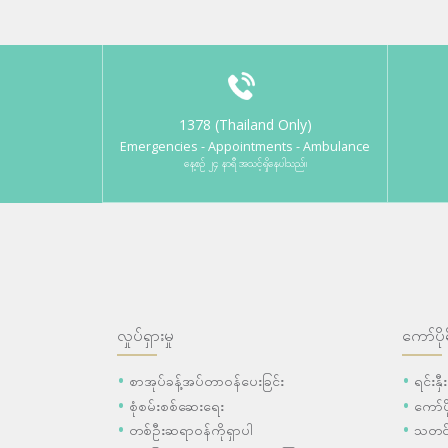
1378 (Thailand Only)
Emergencies - Appointments - Ambulance
နေ့စဉ် ၂၄ နာရီ အသင့်ရှိနေပါသည်။
လှုပ်ရှားမှု
ကော်ပို
စာအုပ်ခန့်အပ်တာဝန်ပေးခြင်း
ရင်းနှ
စုံစမ်းစစ်ဆေးရေး
ကော်
တစ်ဦးဆရာဝန်ကိုရှာပါ
သတင်