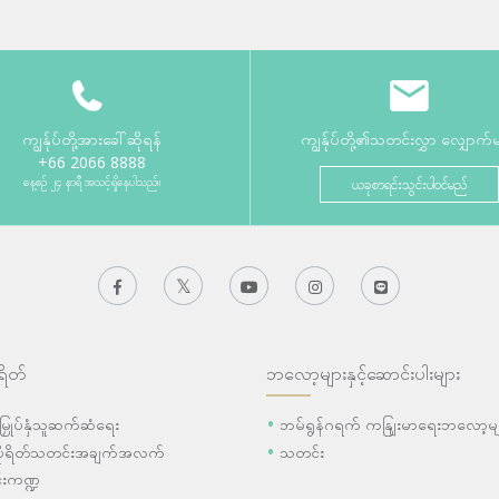
ကျွန်ုပ်တို့အားခေါ်ဆိုရန်
ကျွန်ုပ်တို့၏သတင်းလွှာ လျှောက်
+66 2066 8888
နေ့စဉ် ၂၄ နာရီ အသင့်ရှိနေပါသည်။
ယခုစာရင်းသွင်းပါဝင်မည်
ရိတ်
ဘလော့များနှင့်ဆောင်းပါးများ
ီးမြှုပ်နှံသူဆက်ဆံရေး
ဘမ်ရွန်ဂရက် ကနျြးမာရေးဘလော့မျ
ပိုရိတ်သတင်းအချက်အလက်
သတင်း
းကဏ္ဍ