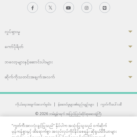
လှုပ်ရှားမှု
ကော်ပိုရိတ်
ဘလော့များနှင့်ဆောင်းပါးများ
ဆိုက်ကိုသတင်းအချက်အလက်
ကိုယ်ရေးအချက်အလက်မူဝါဒ
|
န်ဆောင်မှုများ၏စည်းမျဉ်းများ
|
ကွတ်ကီးပေါ်လစီ
© 2026 ဘမ်ရွန်ဂရက် အပြည်ပြည်ဆိုင်ရာဆေးရုံကြီး
တစ်ဦးကပူးတွဲကော်မရှင်အင်တာနေရှင်နယ် (JCI) အသိအမှတ်ပြုဆေးရုံ
“ကွတ်ကီးအားလုံးခွင့်ပြုသည်” နှိပ်ပါက အသုံးပြုသူသည် ဝက်ဆိုက်
33 Sukhumvit 3, Wattana, Bangkok 10110 Thailand.
မှန်ကန်စွာနှင့် ထိရောက်စွာ အလုပ်လုပ်ကိုင်နိုင်စေရန်၊ ဆိုရှယ်မီဒီယာများ
All rights reserved.