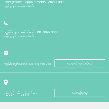
Emergencies - Appointments - Ambulance
နေ့စဉ် ၂၄ နာရီ အသင့်ရှိနေပါသည်။
ကျွန်ုပ်တို့အားခေါ်ဆိုရန်
+66 2066 8888
နေ့စဉ် ၂၄ နာရီ အသင့်ရှိနေပါသည်။
ကျွန်ုပ်တို့၏သတင်းလွှာ လျှောက်မည်
ယခုစာရင်းသွင်းပါဝင်မည်
မြေပုံနှင့်လမ်းညွှန်ချက်များ
လမ်းညွှန်ရယူရန်