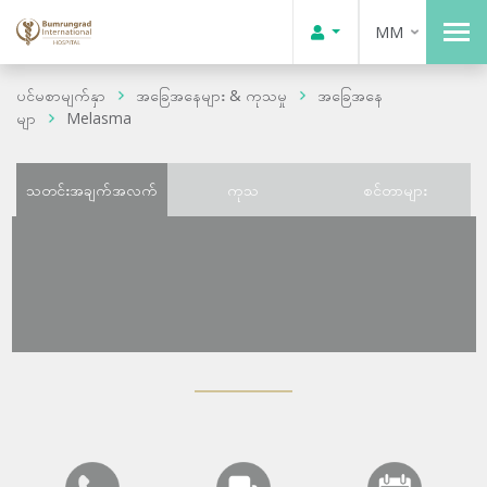
MM
ပင်မစာမျက်နှာ
အခြေအနေများ & ကုသမှု
အခြေအနေ
မျာ
Melasma
သတင်းအချက်အလက်
ကုသ
စင်တာများ