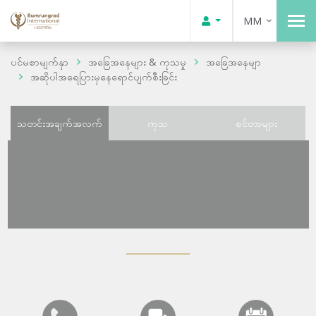
MM
ပင်မစာမျက်နှာ
အခြေအနေများ & ကုသမှု
အခြေအနေမျာ
အဆိုပါအရေပြားမှနေရောင်ပျက်စီးခြင်း
သတင်းအချက်အလက်
ကုသ
စင်တာများ