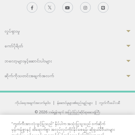
လှုပ်ရှားမှု
ကော်ပိုရိတ်
ဘလော့များနှင့်ဆောင်းပါးများ
ဆိုက်ကိုသတင်းအချက်အလက်
ကိုယ်ရေးအချက်အလက်မူဝါဒ
|
န်ဆောင်မှုများ၏စည်းမျဉ်းများ
|
ကွတ်ကီးပေါ်လစီ
© 2026 ဘမ်ရွန်ဂရက် အပြည်ပြည်ဆိုင်ရာဆေးရုံကြီး
တစ်ဦးကပူးတွဲကော်မရှင်အင်တာနေရှင်နယ် (JCI) အသိအမှတ်ပြုဆေးရုံ
“ကွတ်ကီးအားလုံးခွင့်ပြုသည်” နှိပ်ပါက အသုံးပြုသူသည် ဝက်ဆိုက်
33 Sukhumvit 3, Wattana, Bangkok 10110 Thailand.
မှန်ကန်စွာနှင့် ထိရောက်စွာ အလုပ်လုပ်ကိုင်နိုင်စေရန်၊ ဆိုရှယ်မီဒီယာများ
All rights reserved.