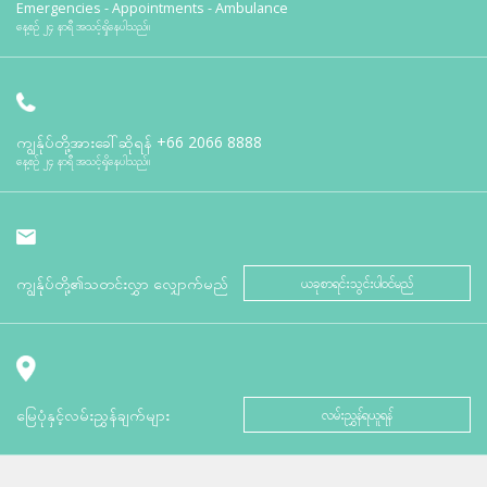
Emergencies - Appointments - Ambulance
နေ့စဉ် ၂၄ နာရီ အသင့်ရှိနေပါသည်။
ကျွန်ုပ်တို့အားခေါ်ဆိုရန်
+66 2066 8888
နေ့စဉ် ၂၄ နာရီ အသင့်ရှိနေပါသည်။
ကျွန်ုပ်တို့၏သတင်းလွှာ လျှောက်မည်
ယခုစာရင်းသွင်းပါဝင်မည်
မြေပုံနှင့်လမ်းညွှန်ချက်များ
လမ်းညွှန်ရယူရန်