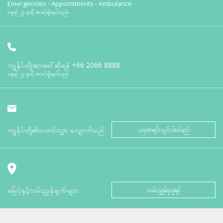
Emergencies - Appointments - Ambulance
နေ့စဉ် ၂၄ နာရီ အသင့်ရှိနေပါသည်။
ကျွန်ုပ်တို့အားခေါ်ဆိုရန်
+66 2066 8888
နေ့စဉ် ၂၄ နာရီ အသင့်ရှိနေပါသည်။
ကျွန်ုပ်တို့၏သတင်းလွှာ လျှောက်မည်
ယခုစာရင်းသွင်းပါဝင်မည်
မြေပုံနှင့်လမ်းညွှန်ချက်များ
လမ်းညွှန်ရယူရန်