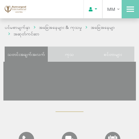
MM
ပင်မစာမျက်နှာ
အခြေအနေများ & ကုသမှု
အခြေအနေမျာ
အဆုတ်ကင်ဆာ
သတင်းအချက်အလက်
ကုသ
စင်တာများ