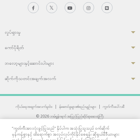
လှုပ်ရှားမှု
ကော်ပိုရိတ်
ဘလော့များနှင့်ဆောင်းပါးများ
ဆိုက်ကိုသတင်းအချက်အလက်
ကိုယ်ရေးအချက်အလက်မူဝါဒ
|
န်ဆောင်မှုများ၏စည်းမျဉ်းများ
|
ကွတ်ကီးပေါ်လစီ
© 2026 ဘမ်ရွန်ဂရက် အပြည်ပြည်ဆိုင်ရာဆေးရုံကြီး
တစ်ဦးကပူးတွဲကော်မရှင်အင်တာနေရှင်နယ် (JCI) အသိအမှတ်ပြုဆေးရုံ
“ကွတ်ကီးအားလုံးခွင့်ပြုသည်” နှိပ်ပါက အသုံးပြုသူသည် ဝက်ဆိုက်
33 Sukhumvit 3, Wattana, Bangkok 10110 Thailand.
မှန်ကန်စွာနှင့် ထိရောက်စွာ အလုပ်လုပ်ကိုင်နိုင်စေရန်၊ ဆိုရှယ်မီဒီယာများ
All rights reserved.