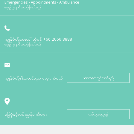
Emergencies - Appointments - Ambulance
နေ့စဉ် ၂၄ နာရီ အသင့်ရှိနေပါသည်။
ကျွန်ုပ်တို့အားခေါ်ဆိုရန်
+66 2066 8888
နေ့စဉ် ၂၄ နာရီ အသင့်ရှိနေပါသည်။
ကျွန်ုပ်တို့၏သတင်းလွှာ လျှောက်မည်
ယခုစာရင်းသွင်းပါဝင်မည်
မြေပုံနှင့်လမ်းညွှန်ချက်များ
လမ်းညွှန်ရယူရန်