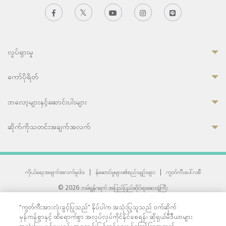
လှုပ်ရှားမှု
ကော်ပိုရိတ်
ဘလော့များနှင့်ဆောင်းပါးများ
ဆိုက်ကိုသတင်းအချက်အလက်
ကိုယ်ရေးအချက်အလက်မူဝါဒ
|
န်ဆောင်မှုများ၏စည်းမျဉ်းများ
|
ကွတ်ကီးပေါ်လစီ
© 2026 ဘမ်ရွန်ဂရက် အပြည်ပြည်ဆိုင်ရာဆေးရုံကြီး
တစ်ဦးကပူးတွဲကော်မရှင်အင်တာနေရှင်နယ် (JCI) အသိအမှတ်ပြုဆေးရုံ
“ကွတ်ကီးအားလုံးခွင့်ပြုသည်” နှိပ်ပါက အသုံးပြုသူသည် ဝက်ဆိုက်
33 Sukhumvit 3, Wattana, Bangkok 10110 Thailand.
မှန်ကန်စွာနှင့် ထိရောက်စွာ အလုပ်လုပ်ကိုင်နိုင်စေရန်၊ ဆိုရှယ်မီဒီယာများ
All rights reserved.