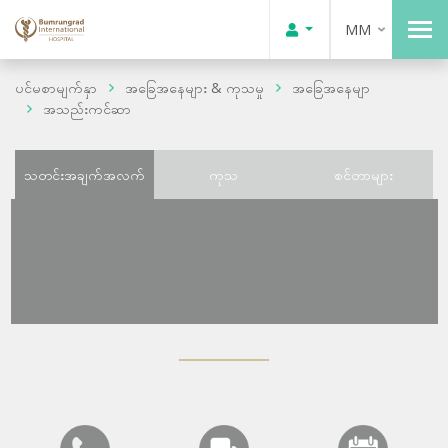
MM
ပင်မစာမျက်နှာ
အခြေအနေများ & ကုသမှု
အခြေအနေမျာ
အသည်းကင်ဆာ
သတင်းအချက်အလက်
ကုသ
စင်တာများ