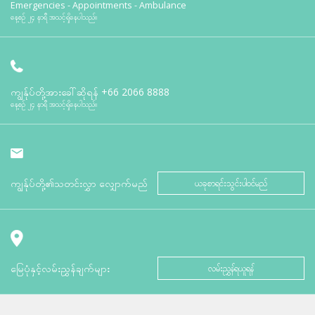
Emergencies - Appointments - Ambulance
နေ့စဉ် ၂၄ နာရီ အသင့်ရှိနေပါသည်။
ကျွန်ုပ်တို့အားခေါ်ဆိုရန်
+66 2066 8888
နေ့စဉ် ၂၄ နာရီ အသင့်ရှိနေပါသည်။
ကျွန်ုပ်တို့၏သတင်းလွှာ လျှောက်မည်
ယခုစာရင်းသွင်းပါဝင်မည်
မြေပုံနှင့်လမ်းညွှန်ချက်များ
လမ်းညွှန်ရယူရန်