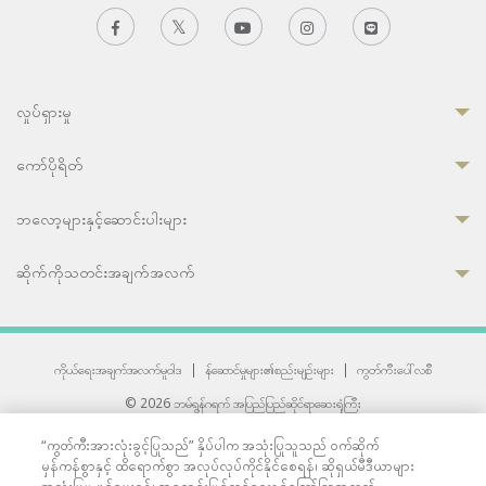
လှုပ်ရှားမှု
ကော်ပိုရိတ်
ဘလော့များနှင့်ဆောင်းပါးများ
ဆိုက်ကိုသတင်းအချက်အလက်
ကိုယ်ရေးအချက်အလက်မူဝါဒ
|
န်ဆောင်မှုများ၏စည်းမျဉ်းများ
|
ကွတ်ကီးပေါ်လစီ
© 2026 ဘမ်ရွန်ဂရက် အပြည်ပြည်ဆိုင်ရာဆေးရုံကြီး
တစ်ဦးကပူးတွဲကော်မရှင်အင်တာနေရှင်နယ် (JCI) အသိအမှတ်ပြုဆေးရုံ
“ကွတ်ကီးအားလုံးခွင့်ပြုသည်” နှိပ်ပါက အသုံးပြုသူသည် ဝက်ဆိုက်
33 Sukhumvit 3, Wattana, Bangkok 10110 Thailand.
မှန်ကန်စွာနှင့် ထိရောက်စွာ အလုပ်လုပ်ကိုင်နိုင်စေရန်၊ ဆိုရှယ်မီဒီယာများ
All rights reserved.