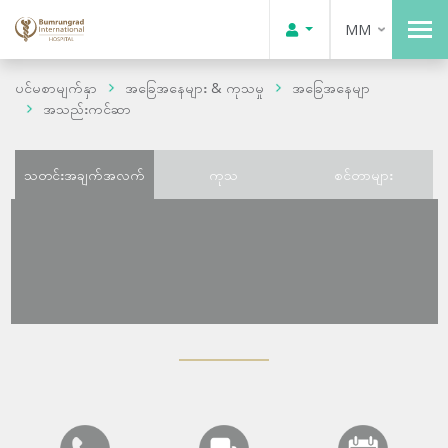
MM
ပင်မစာမျက်နှာ
အခြေအနေများ & ကုသမှု
အခြေအနေမျာ
အသည်းကင်ဆာ
သတင်းအချက်အလက်
ကုသ
စင်တာများ