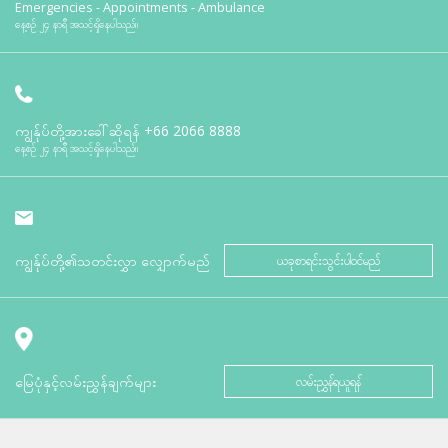
Emergencies - Appointments - Ambulance
နေ့စဉ် ၂၄ နာရီ အသင့်ရှိနေပါသည်။
ကျွန်ုပ်တို့အားခေါ်ဆိုရန်
+66 2066 8888
နေ့စဉ် ၂၄ နာရီ အသင့်ရှိနေပါသည်။
ကျွန်ုပ်တို့၏သတင်းလွှာ လျှောက်မည်
ယခုစာရင်းသွင်းပါဝင်မည်
မြေပုံနှင့်လမ်းညွှန်ချက်များ
လမ်းညွှန်ရယူရန်