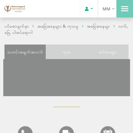
MM
ပင်မစာမျက်နှာ
အခြေအနေများ & ကုသမှု
အခြေအနေမျာ
လက်,
ခြေ, ပါးစပ်ရောဂါ
သတင်းအချက်အလက်
ကုသ
စင်တာများ