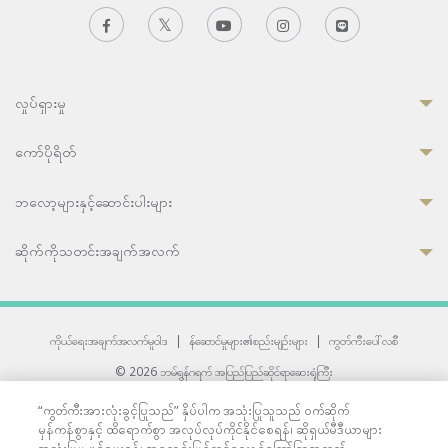
လှုပ်ရှားမှု
ကော်ပိုရိတ်
ဘလော့များနှင့်ဆောင်းပါးများ
ဆိုက်ကိုသတင်းအချက်အလက်
ကိုယ်ရေးအချက်အလက်မူဝါဒ
|
န်ဆောင်မှုများ၏စည်းမျဉ်းများ
|
ကွတ်ကီးပေါ်လစီ
© 2026 ဘမ်ရွန်ဂရက် အပြည်ပြည်ဆိုင်ရာဆေးရုံကြီး
တစ်ဦးကပူးတွဲကော်မရှင်အင်တာနေရှင်နယ် (JCI) အသိအမှတ်ပြုဆေးရုံ
“ကွတ်ကီးအားလုံးခွင့်ပြုသည်” နှိပ်ပါက အသုံးပြုသူသည် ဝက်ဆိုက်
33 Sukhumvit 3, Wattana, Bangkok 10110 Thailand.
မှန်ကန်စွာနှင့် ထိရောက်စွာ အလုပ်လုပ်ကိုင်နိုင်စေရန်၊ ဆိုရှယ်မီဒီယာများ
All rights reserved.