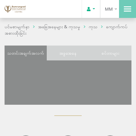
MM
ပင်မစာမျက်နှာ
အခြေအနေများ & ကုသမှု
ကုသ
ကျောက်ကပ်
အစားထိုးခြင်း
သတင်းအချက်အလက်
အခွအေနေ
စင်တာများ