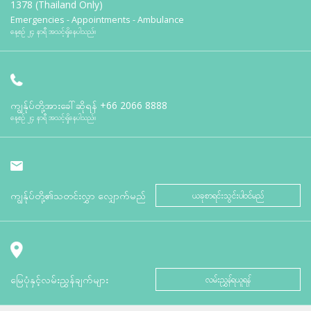
1378 (Thailand Only)
Emergencies - Appointments - Ambulance
နေ့စဉ် ၂၄ နာရီ အသင့်ရှိနေပါသည်။
ကျွန်ုပ်တို့အားခေါ်ဆိုရန်
+66 2066 8888
နေ့စဉ် ၂၄ နာရီ အသင့်ရှိနေပါသည်။
ကျွန်ုပ်တို့၏သတင်းလွှာ လျှောက်မည်
ယခုစာရင်းသွင်းပါဝင်မည်
မြေပုံနှင့်လမ်းညွှန်ချက်များ
လမ်းညွှန်ရယူရန်