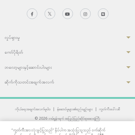
လှုပ်ရှားမှု
ကော်ပိုရိတ်
ဘလော့များနှင့်ဆောင်းပါးများ
ဆိုက်ကိုသတင်းအချက်အလက်
ကိုယ်ရေးအချက်အလက်မူဝါဒ
|
န်ဆောင်မှုများ၏စည်းမျဉ်းများ
|
ကွတ်ကီးပေါ်လစီ
© 2026 ဘမ်ရွန်ဂရက် အပြည်ပြည်ဆိုင်ရာဆေးရုံကြီး
တစ်ဦးကပူးတွဲကော်မရှင်အင်တာနေရှင်နယ် (JCI) အသိအမှတ်ပြုဆေးရုံ
“ကွတ်ကီးအားလုံးခွင့်ပြုသည်” နှိပ်ပါက အသုံးပြုသူသည် ဝက်ဆိုက်
33 Sukhumvit 3, Wattana, Bangkok 10110 Thailand.