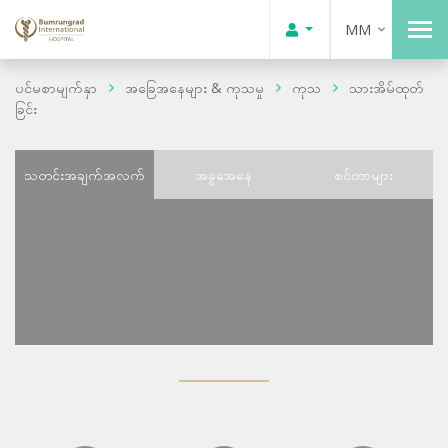
MM
ပင်မစာမျက်နှာ
အခြေအနေများ & ကုသမှု
ကုသ
သားအိမ်ထုတ်
ခြင်း
သတင်းအချက်အလက်
အခွအေနေ
စင်တာများ