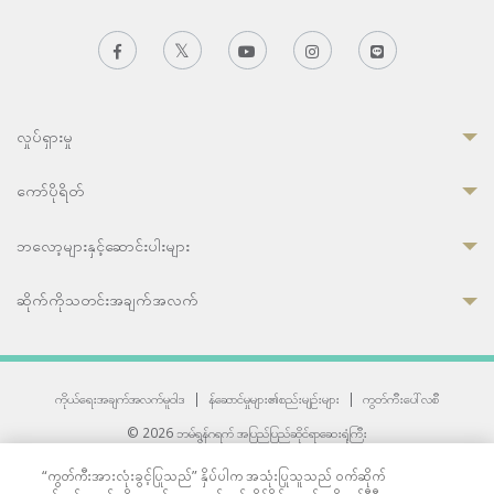
လှုပ်ရှားမှု
ကော်ပိုရိတ်
ဘလော့များနှင့်ဆောင်းပါးများ
ဆိုက်ကိုသတင်းအချက်အလက်
ကိုယ်ရေးအချက်အလက်မူဝါဒ
|
န်ဆောင်မှုများ၏စည်းမျဉ်းများ
|
ကွတ်ကီးပေါ်လစီ
© 2026 ဘမ်ရွန်ဂရက် အပြည်ပြည်ဆိုင်ရာဆေးရုံကြီး
တစ်ဦးကပူးတွဲကော်မရှင်အင်တာနေရှင်နယ် (JCI) အသိအမှတ်ပြုဆေးရုံ
“ကွတ်ကီးအားလုံးခွင့်ပြုသည်” နှိပ်ပါက အသုံးပြုသူသည် ဝက်ဆိုက်
33 Sukhumvit 3, Wattana, Bangkok 10110 Thailand.