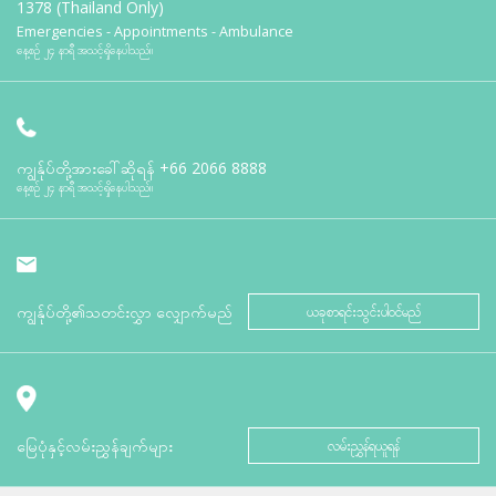
1378 (Thailand Only)
Emergencies - Appointments - Ambulance
နေ့စဉ် ၂၄ နာရီ အသင့်ရှိနေပါသည်။
ကျွန်ုပ်တို့အားခေါ်ဆိုရန်
+66 2066 8888
နေ့စဉ် ၂၄ နာရီ အသင့်ရှိနေပါသည်။
ကျွန်ုပ်တို့၏သတင်းလွှာ လျှောက်မည်
ယခုစာရင်းသွင်းပါဝင်မည်
မြေပုံနှင့်လမ်းညွှန်ချက်များ
လမ်းညွှန်ရယူရန်