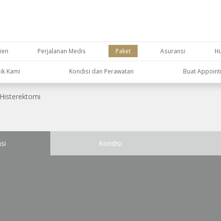
ien
Perjalanan Medis
Paket
Asuransi
H
nik Kami
Kondisi dan Perawatan
Buat Appoin
Histerektomi
si
Kondisi