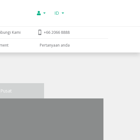
ID
ubungi Kami
+66 2066 8888
tment
Pertanyaan anda
Pusat