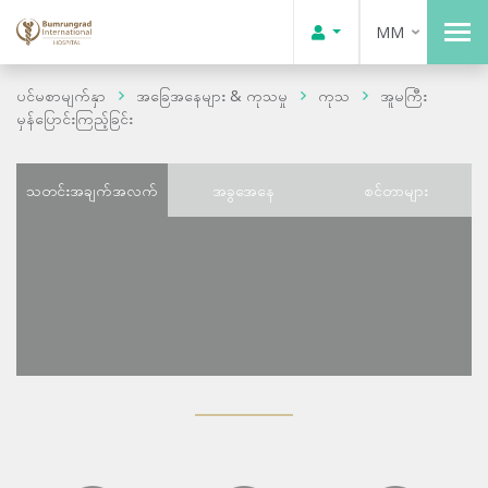
MM
ပင်မစာမျက်နှာ
အခြေအနေများ & ကုသမှု
ကုသ
အူမကြီး
မှန်ပြောင်းကြည့်ခြင်း
သတင်းအချက်အလက်
အခွအေနေ
စင်တာများ