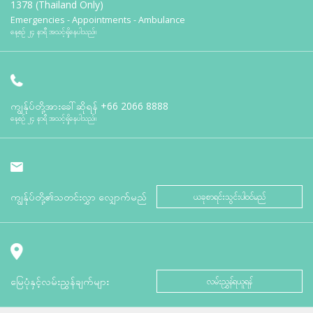
1378 (Thailand Only)
Emergencies - Appointments - Ambulance
နေ့စဉ် ၂၄ နာရီ အသင့်ရှိနေပါသည်။
ကျွန်ုပ်တို့အားခေါ်ဆိုရန်
+66 2066 8888
နေ့စဉ် ၂၄ နာရီ အသင့်ရှိနေပါသည်။
ကျွန်ုပ်တို့၏သတင်းလွှာ လျှောက်မည်
ယခုစာရင်းသွင်းပါဝင်မည်
မြေပုံနှင့်လမ်းညွှန်ချက်များ
လမ်းညွှန်ရယူရန်