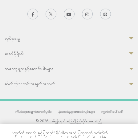
လှုပ်ရှားမှု
ကော်ပိုရိတ်
ဘလော့များနှင့်ဆောင်းပါးများ
ဆိုက်ကိုသတင်းအချက်အလက်
ကိုယ်ရေးအချက်အလက်မူဝါဒ
|
န်ဆောင်မှုများ၏စည်းမျဉ်းများ
|
ကွတ်ကီးပေါ်လစီ
© 2026 ဘမ်ရွန်ဂရက် အပြည်ပြည်ဆိုင်ရာဆေးရုံကြီး
တစ်ဦးကပူးတွဲကော်မရှင်အင်တာနေရှင်နယ် (JCI) အသိအမှတ်ပြုဆေးရုံ
“ကွတ်ကီးအားလုံးခွင့်ပြုသည်” နှိပ်ပါက အသုံးပြုသူသည် ဝက်ဆိုက်
33 Sukhumvit 3, Wattana, Bangkok 10110 Thailand.