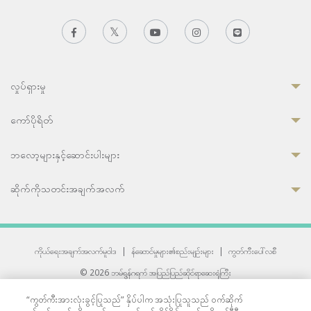
လှုပ်ရှားမှု
ကော်ပိုရိတ်
ဘလော့များနှင့်ဆောင်းပါးများ
ဆိုက်ကိုသတင်းအချက်အလက်
ကိုယ်ရေးအချက်အလက်မူဝါဒ
|
န်ဆောင်မှုများ၏စည်းမျဉ်းများ
|
ကွတ်ကီးပေါ်လစီ
© 2026 ဘမ်ရွန်ဂရက် အပြည်ပြည်ဆိုင်ရာဆေးရုံကြီး
တစ်ဦးကပူးတွဲကော်မရှင်အင်တာနေရှင်နယ် (JCI) အသိအမှတ်ပြုဆေးရုံ
“ကွတ်ကီးအားလုံးခွင့်ပြုသည်” နှိပ်ပါက အသုံးပြုသူသည် ဝက်ဆိုက်
33 Sukhumvit 3, Wattana, Bangkok 10110 Thailand.