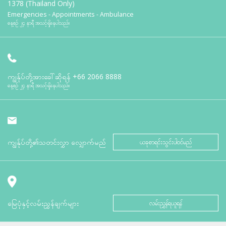
1378 (Thailand Only)
Emergencies - Appointments - Ambulance
နေ့စဉ် ၂၄ နာရီ အသင့်ရှိနေပါသည်။
ကျွန်ုပ်တို့အားခေါ်ဆိုရန်
+66 2066 8888
နေ့စဉ် ၂၄ နာရီ အသင့်ရှိနေပါသည်။
ကျွန်ုပ်တို့၏သတင်းလွှာ လျှောက်မည်
ယခုစာရင်းသွင်းပါဝင်မည်
မြေပုံနှင့်လမ်းညွှန်ချက်များ
လမ်းညွှန်ရယူရန်