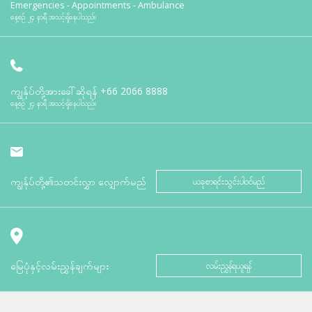
Emergencies - Appointments - Ambulance
နေ့စဉ် ၂၄ နာရီ အသင့်ရှိနေပါသည်။
ကျွန်ုပ်တို့အားခေါ်ဆိုရန်
+66 2066 8888
နေ့စဉ် ၂၄ နာရီ အသင့်ရှိနေပါသည်။
ကျွန်ုပ်တို့၏သတင်းလွှာ လျှောက်မည်
ယခုစာရင်းသွင်းပါဝင်မည်
မြေပုံနှင့်လမ်းညွှန်ချက်များ
လမ်းညွှန်ရယူရန်