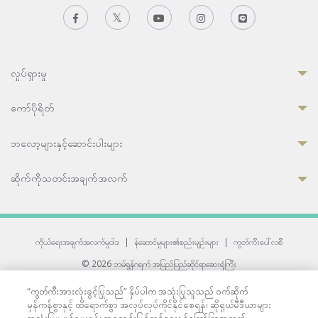
လှုပ်ရှားမှု
ကော်ပိုရိတ်
ဘလော့များနှင့်ဆောင်းပါးများ
ဆိုက်ကိုသတင်းအချက်အလက်
ကိုယ်ရေးအချက်အလက်မူဝါဒ
|
န်ဆောင်မှုများ၏စည်းမျဉ်းများ
|
ကွတ်ကီးပေါ်လစီ
© 2026 ဘမ်ရွန်ဂရက် အပြည်ပြည်ဆိုင်ရာဆေးရုံကြီး
တစ်ဦးကပူးတွဲကော်မရှင်အင်တာနေရှင်နယ် (JCI) အသိအမှတ်ပြုဆေးရုံ
“ကွတ်ကီးအားလုံးခွင့်ပြုသည်” နှိပ်ပါက အသုံးပြုသူသည် ဝက်ဆိုက်
33 Sukhumvit 3, Wattana, Bangkok 10110 Thailand.
မှန်ကန်စွာနှင့် ထိရောက်စွာ အလုပ်လုပ်ကိုင်နိုင်စေရန်၊ ဆိုရှယ်မီဒီယာများ
All rights reserved.