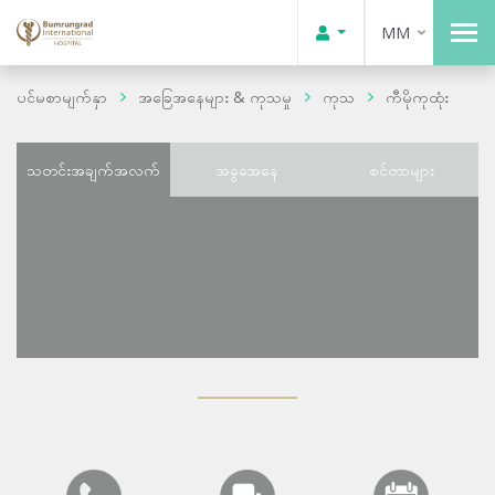
MM
ပင်မစာမျက်နှာ
အခြေအနေများ & ကုသမှု
ကုသ
ကီမိုကုထုံး
သတင်းအချက်အလက်
အခွအေနေ
စင်တာများ