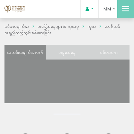
MM
ပင်မစာမျက်နှာ
အခြေအနေများ & ကုသမှု
ကုသ
ဘေရီယမ်
အရည်ထည့်သွင်းစစ်ဆေးခြင်း
သတင်းအချက်အလက်
အခွအေနေ
စင်တာများ