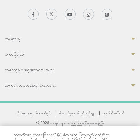
လှုပ်ရှားမှု
ကော်ပိုရိတ်
ဘလော့များနှင့်ဆောင်းပါးများ
ဆိုက်ကိုသတင်းအချက်အလက်
ကိုယ်ရေးအချက်အလက်မူဝါဒ
|
န်ဆောင်မှုများ၏စည်းမျဉ်းများ
|
ကွတ်ကီးပေါ်လစီ
© 2026 ဘမ်ရွန်ဂရက် အပြည်ပြည်ဆိုင်ရာဆေးရုံကြီး
တစ်ဦးကပူးတွဲကော်မရှင်အင်တာနေရှင်နယ် (JCI) အသိအမှတ်ပြုဆေးရုံ
“ကွတ်ကီးအားလုံးခွင့်ပြုသည်” နှိပ်ပါက အသုံးပြုသူသည် ဝက်ဆိုက်
33 Sukhumvit 3, Wattana, Bangkok 10110 Thailand.