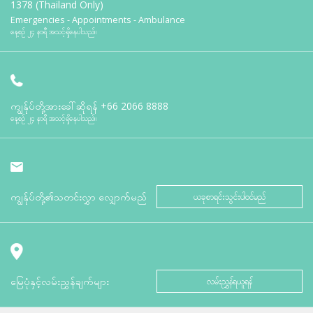
1378 (Thailand Only)
Emergencies - Appointments - Ambulance
နေ့စဉ် ၂၄ နာရီ အသင့်ရှိနေပါသည်။
ကျွန်ုပ်တို့အားခေါ်ဆိုရန်
+66 2066 8888
နေ့စဉ် ၂၄ နာရီ အသင့်ရှိနေပါသည်။
ကျွန်ုပ်တို့၏သတင်းလွှာ လျှောက်မည်
ယခုစာရင်းသွင်းပါဝင်မည်
မြေပုံနှင့်လမ်းညွှန်ချက်များ
လမ်းညွှန်ရယူရန်