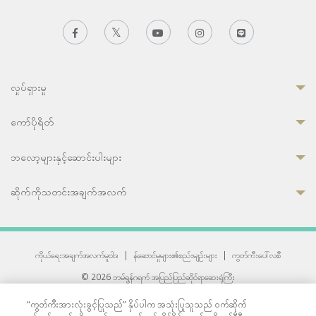
လှုပ်ရှားမှု
ကော်ပိုရိတ်
ဘလော့များနှင့်ဆောင်းပါးများ
ဆိုက်ကိုသတင်းအချက်အလက်
ကိုယ်ရေးအချက်အလက်မူဝါဒ
|
န်ဆောင်မှုများ၏စည်းမျဉ်းများ
|
ကွတ်ကီးပေါ်လစီ
© 2026 ဘမ်ရွန်ဂရက် အပြည်ပြည်ဆိုင်ရာဆေးရုံကြီး
တစ်ဦးကပူးတွဲကော်မရှင်အင်တာနေရှင်နယ် (JCI) အသိအမှတ်ပြုဆေးရုံ
“ကွတ်ကီးအားလုံးခွင့်ပြုသည်” နှိပ်ပါက အသုံးပြုသူသည် ဝက်ဆိုက်
33 Sukhumvit 3, Wattana, Bangkok 10110 Thailand.