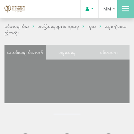
MM
ပင်မစာမျက်နှာ
အခြေအနေများ & ကုသမှု
ကုသ
သွေးကျဲစေသ
ည့်ကုထုံး
သတင်းအချက်အလက်
အခွအေနေ
စင်တာများ