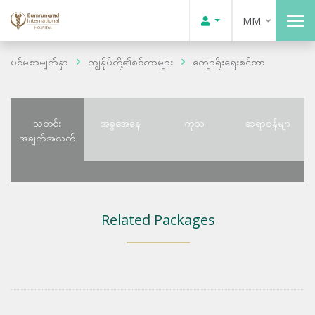
MM
ပင်မစာမျက်နှာ
ကျွန်ုပ်တို့၏စင်တာများ
ကျောရိုးရေးစင်တာ
သတင်း
အခွအေနေ
ကုသ
ဆရာဝန်မျာ
အချက်အလက်
Related Packages