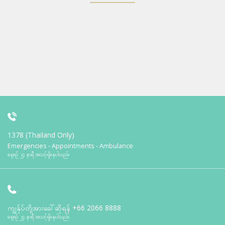
1378 (Thailand Only)
Emergencies - Appointments - Ambulance
နေ့စဉ် ၂၄ နာရီ အသင့်ရှိနေပါသည်။
ကျွန်ုပ်တို့အားခေါ်ဆိုရန်
+66 2066 8888
နေ့စဉ် ၂၄ နာရီ အသင့်ရှိနေပါသည်။