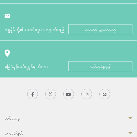
ကျွန်ုပ်တို့၏သတင်းလွှာ လျှောက်မည်
ယခုစာရင်းသွင်းပါဝင်မည်
မြေပုံနှင့်လမ်းညွှန်ချက်များ
လမ်းညွှန်ရယူရန်
လှုပ်ရှားမှု
ကော်ပိုရိတ်