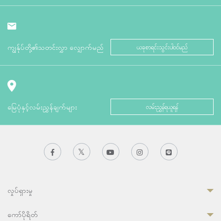
ကျွန်ုပ်တို့၏သတင်းလွှာ လျှောက်မည်
ယခုစာရင်းသွင်းပါဝင်မည်
မြေပုံနှင့်လမ်းညွှန်ချက်များ
လမ်းညွှန်ရယူရန်
လှုပ်ရှားမှု
ကော်ပိုရိတ်