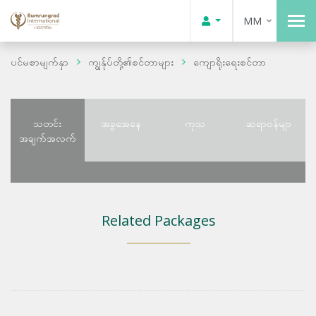
MM
ပင်မစာမျက်နှာ
ကျွန်ုပ်တို့၏စင်တာများ
ကျောရိုးရေးစင်တာ
သတင်း
အခွအေနေ
ကုသ
ဆရာဝန်မျာ
အချက်အလက်
Related Packages