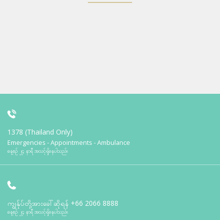
1378 (Thailand Only)
Emergencies - Appointments - Ambulance
နေ့စဉ် ၂၄ နာရီ အသင့်ရှိနေပါသည်။
ကျွန်ုပ်တို့အားခေါ်ဆိုရန်
+66 2066 8888
နေ့စဉ် ၂၄ နာရီ အသင့်ရှိနေပါသည်။