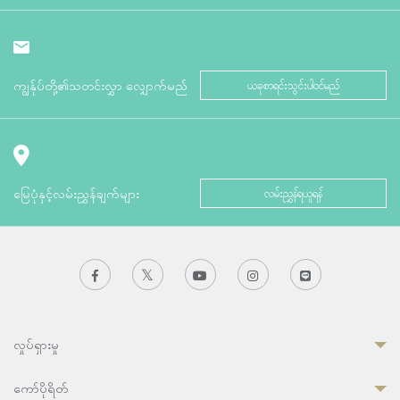
ကျွန်ုပ်တို့၏သတင်းလွှာ လျှောက်မည်
ယခုစာရင်းသွင်းပါဝင်မည်
မြေပုံနှင့်လမ်းညွှန်ချက်များ
လမ်းညွှန်ရယူရန်
လှုပ်ရှားမှု
ကော်ပိုရိတ်