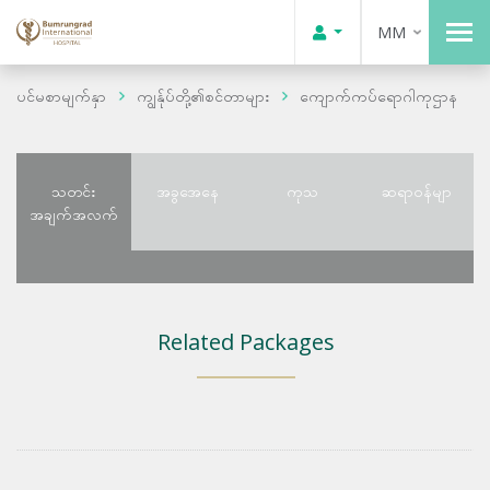
MM
ပင်မစာမျက်နှာ
ကျွန်ုပ်တို့၏စင်တာများ
ကျောက်ကပ်ရောဂါကုဌာန
သတင်း
အခွအေနေ
ကုသ
ဆရာဝန်မျာ
အချက်အလက်
Related Packages