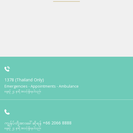
1378 (Thailand Only)
Emergencies - Appointments - Ambulance
နေ့စဉ် ၂၄ နာရီ အသင့်ရှိနေပါသည်။
ကျွန်ုပ်တို့အားခေါ်ဆိုရန်
+66 2066 8888
နေ့စဉ် ၂၄ နာရီ အသင့်ရှိနေပါသည်။