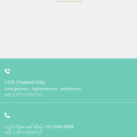
1378 (Thailand Only)
Emergencies - Appointments - Ambulance
နေ့စဉ် ၂၄ နာရီ အသင့်ရှိနေပါသည်။
ကျွန်ုပ်တို့အားခေါ်ဆိုရန်
+66 2066 8888
နေ့စဉ် ၂၄ နာရီ အသင့်ရှိနေပါသည်။