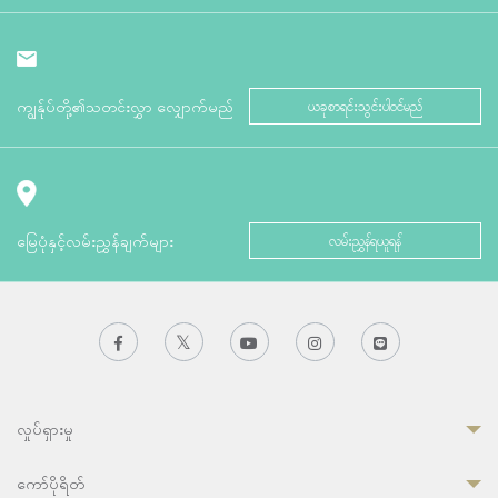
ကျွန်ုပ်တို့၏သတင်းလွှာ လျှောက်မည်
ယခုစာရင်းသွင်းပါဝင်မည်
မြေပုံနှင့်လမ်းညွှန်ချက်များ
လမ်းညွှန်ရယူရန်
လှုပ်ရှားမှု
ကော်ပိုရိတ်