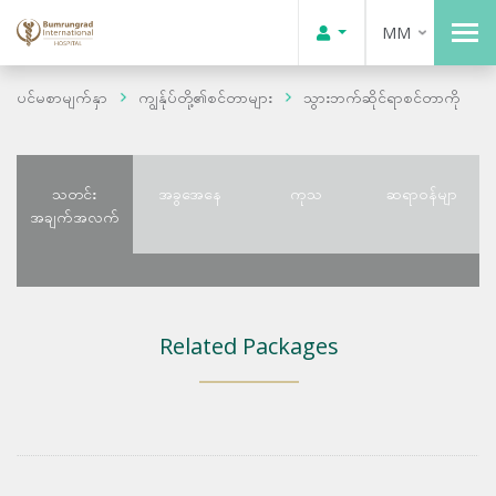
MM
ပင်မစာမျက်နှာ
ကျွန်ုပ်တို့၏စင်တာများ
သွားဘက်ဆိုင်ရာစင်တာကို
သတင်း
အခွအေနေ
ကုသ
ဆရာဝန်မျာ
အချက်အလက်
Related Packages