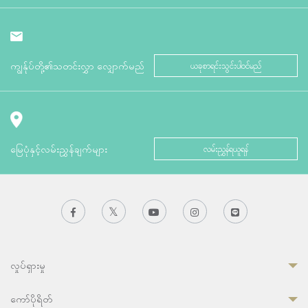
ကျွန်ုပ်တို့၏သတင်းလွှာ လျှောက်မည်
ယခုစာရင်းသွင်းပါဝင်မည်
မြေပုံနှင့်လမ်းညွှန်ချက်များ
လမ်းညွှန်ရယူရန်
လှုပ်ရှားမှု
ကော်ပိုရိတ်