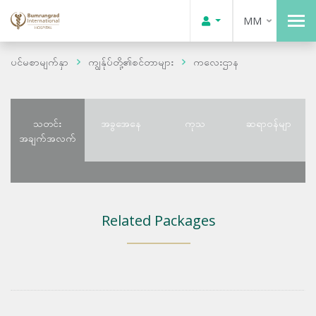
MM
ပင်မစာမျက်နှာ
ကျွန်ုပ်တို့၏စင်တာများ
ကလေးဌာန
သတင်း
အခွအေနေ
ကုသ
ဆရာဝန်မျာ
အချက်အလက်
Related Packages