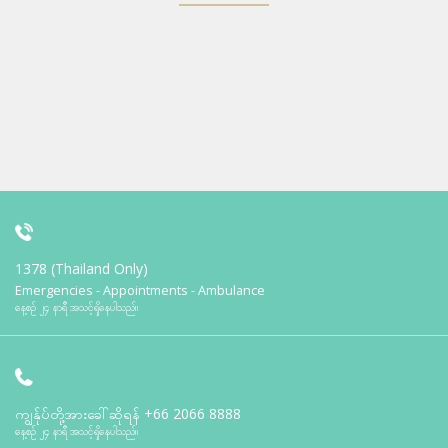
1378 (Thailand Only)
Emergencies - Appointments - Ambulance
နေ့စဉ် ၂၄ နာရီ အသင့်ရှိနေပါသည်။
ကျွန်ုပ်တို့အားခေါ်ဆိုရန်
+66 2066 8888
နေ့စဉ် ၂၄ နာရီ အသင့်ရှိနေပါသည်။