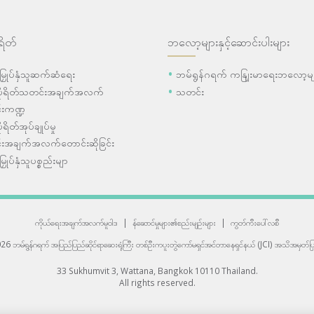
ရိတ်
ဘလော့များနှင့်ဆောင်းပါးများ
ီးမြှုပ်နှံသူဆက်ဆံရေး
ဘမ်ရွန်ဂရက် ကနျြးမာရေးဘလော့မျ
ပိုရိတ်သတင်းအချက်အလက်
သတင်း
းကဏ္ဍ
ုရိတ်အုပ်ချုပ်မှု
းအချက်အလက်တောင်းဆိုခြင်း
းမြှုပ်နှံသူပစ္စည်းမျာ
ကိုယ်ရေးအချက်အလက်မူဝါဒ
|
န်ဆောင်မှုများ၏စည်းမျဉ်းများ
|
ကွတ်ကီးပေါ်လစီ
6 ဘမ်ရွန်ဂရက် အပြည်ပြည်ဆိုင်ရာဆေးရုံကြီး
တစ်ဦးကပူးတွဲကော်မရှင်အင်တာနေရှင်နယ် (JCI) အသိအမှတ်ပြု
33 Sukhumvit 3, Wattana, Bangkok 10110 Thailand.
All rights reserved.