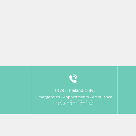
1378 (Thailand Only)
Emergencies - Appointments - Ambulance
နေ့စဉ် ၂၄ နာရီ အသင့်ရှိနေပါသည်။