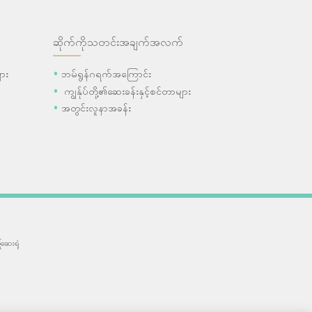
ဆိုက်ကိုသတင်းအချက်အလက်
ား
ဘမ်ရွန်ဂရက်အကြောင်း
ကျွန်ုပ်တို့၏ဆေးခန်းနှင့်စင်တာများ
အတွင်းလူနာအခန်း
ဆေးရုံ