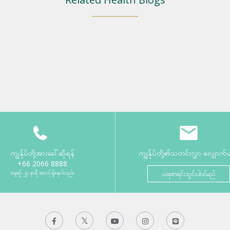
ကျွန်ုပ်တို့အားခေါ်ဆိုရန်
ကျွန်ုပ်တို့၏သတင်းလွှာ လျှောက်
+66 2066 8888
နေ့စဉ် ၂၄ နာရီ အသင့်ရှိနေပါသည်။
ယခုစာရင်းသွင်းပါဝင်မည်