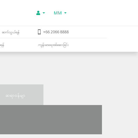
MM
ဆက်သွယ်ရန်
+66 2066 8888
ူရန်
ကျန်းမာရေးစစ်ဆေးခြင်း
ဆရာဝန်မျာ