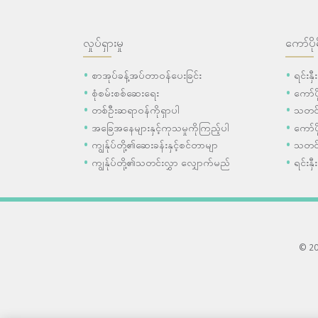
လှုပ်ရှားမှု
ကော်ပို
စာအုပ်ခန့်အပ်တာဝန်ပေးခြင်း
ရင်းနှ
စုံစမ်းစစ်ဆေးရေး
ကော်
တစ်ဦးဆရာဝန်ကိုရှာပါ
သတင်
အခြေအနေများနှင့်ကုသမှုကိုကြည့်ပါ
ကော်ပိ
ကျွန်ုပ်တို့၏ဆေးခန်းနှင့်စင်တာမျာ
သတင်
ကျွန်ုပ်တို့၏သတင်းလွှာ လျှောက်မည်
ရင်းနှီ
© 202