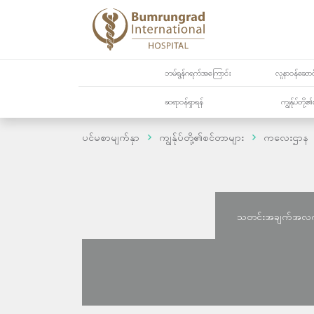
ဘမ်ရွန်ဂရက်အကြောင်း
လူနာဝန်ဆောင်
ဆရာဝန်ရှာရန်
ကျွန်ုပ်တို
ပင်မစာမျက်နှာ
ကျွန်ုပ်တို့၏စင်တာများ
ကလေးဌာန
သတင်းအချက်အလ