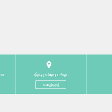
မည်
မြေပုံနှင့်လမ်းညွှန်ချက်များ
လမ်းညွှန်ရယူရန်