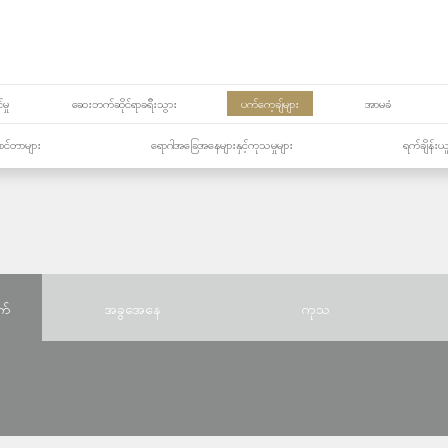
မှု
ဆေးဘက်ဆိုင်ရာခရီးသွား
ပက်ကေ့ချ်များ
အာမခံ
့၏စင်တာများ
ရောဂါအခြေအနေများနှင့်ကုသမှုများ
ရက်ချိန်းယ
က်
အခွအေနေ
ကုသ