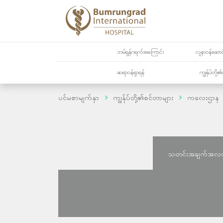
ဘမ်ရွန်ဂရက်အကြောင်း
လူနာဝန်ဆောင်
ဆရာဝန်ရှာရန်
ကျွန်ုပ်တို
ပင်မစာမျက်နှာ
ကျွန်ုပ်တို့၏စင်တာများ
ကလေးဌာန
သတင်းအချက်အလ