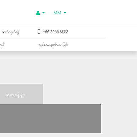
MM
ဆက်သွယ်ရန်
+66 2066 8888
ူရန်
ကျန်းမာရေးစစ်ဆေးခြင်း
ဆရာဝန်မျာ