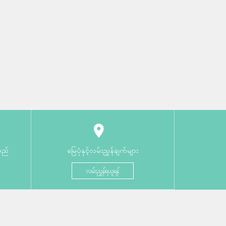
မည်
မြေပုံနှင့်လမ်းညွှန်ချက်များ
လမ်းညွှန်ရယူရန်