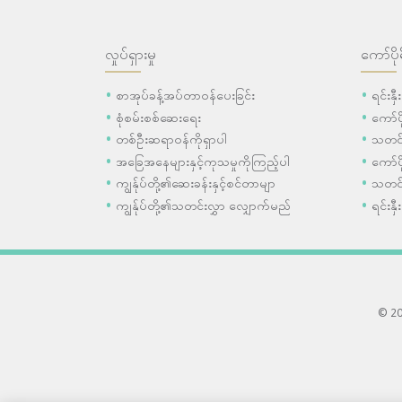
လှုပ်ရှားမှု
ကော်ပို
စာအုပ်ခန့်အပ်တာဝန်ပေးခြင်း
ရင်းနှ
စုံစမ်းစစ်ဆေးရေး
ကော်
တစ်ဦးဆရာဝန်ကိုရှာပါ
သတင်
အခြေအနေများနှင့်ကုသမှုကိုကြည့်ပါ
ကော်ပိ
ကျွန်ုပ်တို့၏ဆေးခန်းနှင့်စင်တာမျာ
သတင်
ကျွန်ုပ်တို့၏သတင်းလွှာ လျှောက်မည်
ရင်းနှီ
© 202