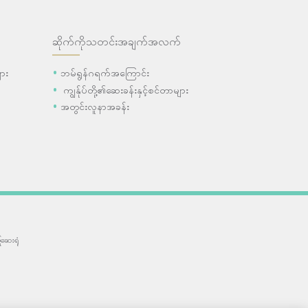
ဆိုက်ကိုသတင်းအချက်အလက်
ား
ဘမ်ရွန်ဂရက်အကြောင်း
ကျွန်ုပ်တို့၏ဆေးခန်းနှင့်စင်တာများ
အတွင်းလူနာအခန်း
ဆေးရုံ