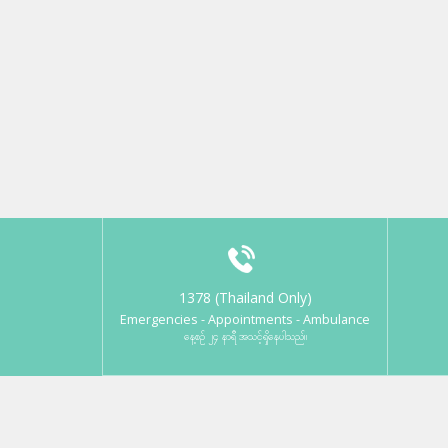
1378 (Thailand Only)
Emergencies - Appointments - Ambulance
နေ့စဉ် ၂၄ နာရီ အသင့်ရှိနေပါသည်။