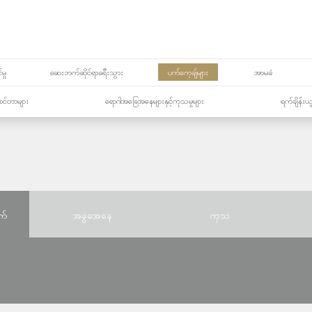
မှု
ဆေးဘက်ဆိုင်ရာခရီးသွား
ပက်ကေ့ချ်များ
အာမခံ
့၏စင်တာများ
ရောဂါအခြေအနေများနှင့်ကုသမှုများ
ရက်ချိန်းယ
က်
အခွအေနေ
ကုသ