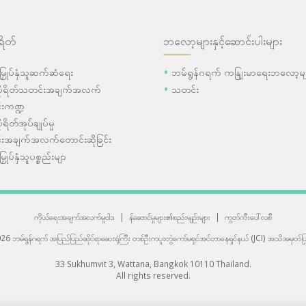
ရိတ်
ဘလော့များနှင့်ဆောင်းပါးများ
ီးမြှုပ်နှံသူဆက်ဆံရေး
ဘမ်ရွန်ဂရက် ကနျြးမာရေးဘလော့မျ
ပိုရိတ်သတင်းအချက်အလက်
သတင်း
းကဏ္ဍ
ုရိတ်အုပ်ချုပ်မှု
းအချက်အလက်တောင်းဆိုခြင်း
းမြှုပ်နှံသူပစ္စည်းမျာ
ကိုယ်ရေးအချက်အလက်မူဝါဒ
|
န်ဆောင်မှုများ၏စည်းမျဉ်းများ
|
ကွတ်ကီးပေါ်လစီ
6 ဘမ်ရွန်ဂရက် အပြည်ပြည်ဆိုင်ရာဆေးရုံကြီး
တစ်ဦးကပူးတွဲကော်မရှင်အင်တာနေရှင်နယ် (JCI) အသိအမှတ်ပြု
33 Sukhumvit 3, Wattana, Bangkok 10110 Thailand.
All rights reserved.