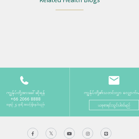
ကျွန်ုပ်တို့အားခေါ်ဆိုရန်
ကျွန်ုပ်တို့၏သတင်းလွှာ လျှောက်
+66 2066 8888
နေ့စဉ် ၂၄ နာရီ အသင့်ရှိနေပါသည်။
ယခုစာရင်းသွင်းပါဝင်မည်