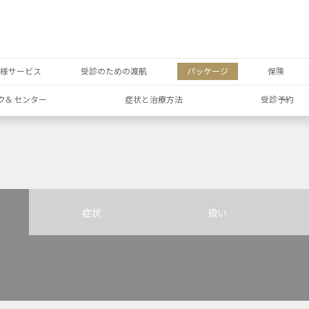
者様サービス
受診のための渡航
パッケージ
保険
ク& センター
症状と治療方法
受診予約
症状
扱い