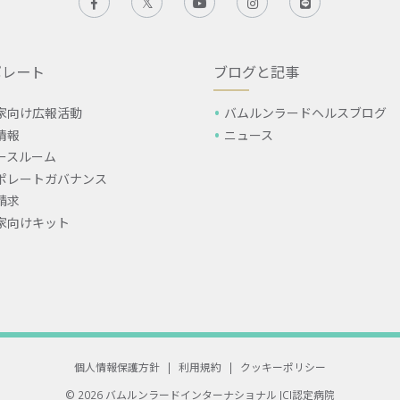
ポレート
ブログと記事
家向け広報活動
バムルンラードヘルスブログ
情報
ニュース
ースルーム
ポレートガバナンス
請求
家向けキット
個人情報保護方針
|
利用規約
|
クッキーポリシー
© 2026 バムルンラードインターナショナル
JCI認定病院