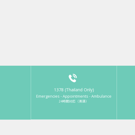
1378 (Thailand Only)
Emergencies - Appointments - Ambulance
24時間対応（英語）