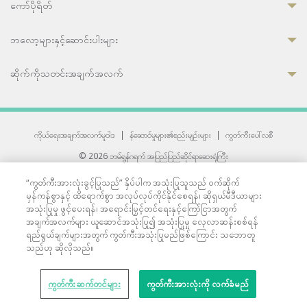
ကော်ပိုရိတ်
ဘလော့များနှင့်ဆောင်းပါးများ
ဆိုက်ကိုသတင်းအချက်အလက်
ကိုယ်ရေးအချက်အလက်မူဝါဒ
|
န်ဆောင်မှုများ၏စည်းမျဉ်းများ
|
ကွတ်ကီးပေါ်လစီ
© 2026 ဘမ်ရွန်ဂရက် အပြည်ပြည်ဆိုင်ရာဆေးရုံကြီး
တစ်ဦးကပူးတွဲကော်မရှင်အင်တာနေရှင်နယ် (JCI) အသိအမှတ်ပြုဆေးရုံ
“ကွတ်ကီးအားလုံးခွင့်ပြုသည်” နှိပ်ပါက အသုံးပြုသူသည် ဝက်ဆိုက်
33 Sukhumvit 3, Wattana, Bangkok 10110 Thailand.
မှန်ကန်စွာနှင့် ထိရောက်စွာ အလုပ်လုပ်ကိုင်နိုင်စေရန်၊ ဆိုရှယ်မီဒီယာများ
All rights reserved.
အသုံးပြုမှု ဖွင့်ပေးရန်၊ အရောင်းမြှင့်တင်ရေးနှင့်ကြော်ငြာအတွက်
အချက်အလက်များ ယူဆောင်အသုံးပြု၍ အသုံးပြုမှု လေ့လာဆန်းစစ်ရန်
ရည်ရွယ်ချက်များအတွက် ကွတ်ကီးအသုံးပြုမည်ဖြစ်ကြောင်း သဘောတူ
သည်ဟု ဆိုလိုသည်။
ကွတ်ကီးဆက်တင်များ
ကွတ်ကီးအားလုံးကို လက်ခံမည်