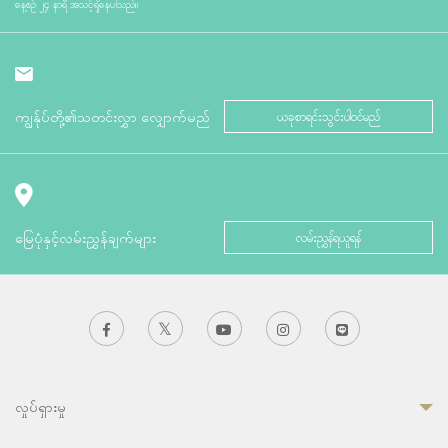
နေ့စဉ် ၂၄ နာရီ အသင့်ရှိနေပါသည်။
ကျွန်ုပ်တို့၏သတင်းလွှာ လျှောက်မည်
ယခုစာရင်းသွင်းပါဝင်မည်
မြေပုံနှင့်လမ်းညွှန်ချက်များ
လမ်းညွှန်ရယူရန်
လှုပ်ရှားမှု