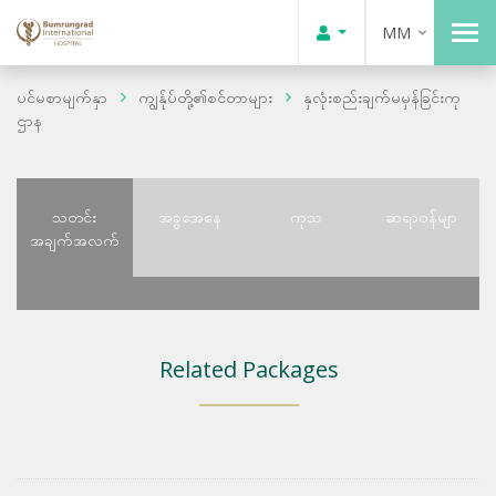
MM
ပင်မစာမျက်နှာ
ကျွန်ုပ်တို့၏စင်တာများ
နှလုံးစည်းချက်မမှန်ခြင်းကု
ဌာန
သတင်း
အခွအေနေ
ကုသ
ဆရာဝန်မျာ
အချက်အလက်
Related Packages