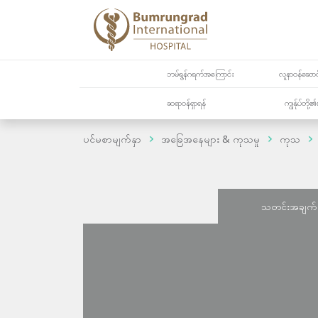
ဘမ်ရွန်ဂရက်အကြောင်း
လူနာဝန်ဆောင်
ဆရာဝန်ရှာရန်
ကျွန်ုပ်တို
ပင်မစာမျက်နှာ
အခြေအနေများ & ကုသမှု
ကုသ
သတင်းအချက