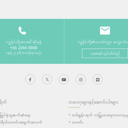
ကျွန်ုပ်တို့အားခေါ်ဆိုရန်
ကျွန်ုပ်တို့၏သတင်းလွှာ လျှောက်
+66 2066 8888
နေ့စဉ် ၂၄ နာရီ အသင့်ရှိနေပါသည်။
ယခုစာရင်းသွင်းပါဝင်မည်
ရိတ်
ဘလော့များနှင့်ဆောင်းပါးများ
ီးမြှုပ်နှံသူဆက်ဆံရေး
ဘမ်ရွန်ဂရက် ကနျြးမာရေးဘလော့မျ
ပိုရိတ်သတင်းအချက်အလက်
သတင်း