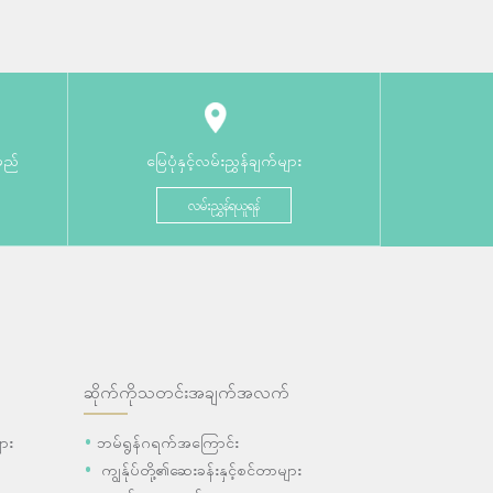
မည်
မြေပုံနှင့်လမ်းညွှန်ချက်များ
လမ်းညွှန်ရယူရန်
ဆိုက်ကိုသတင်းအချက်အလက်
ား
ဘမ်ရွန်ဂရက်အကြောင်း
ကျွန်ုပ်တို့၏ဆေးခန်းနှင့်စင်တာများ