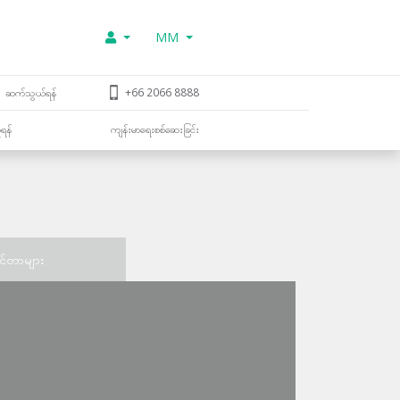
MM
ဆက်သွယ်ရန်
+66 2066 8888
ူရန်
ကျန်းမာရေးစစ်ဆေးခြင်း
င်တာများ