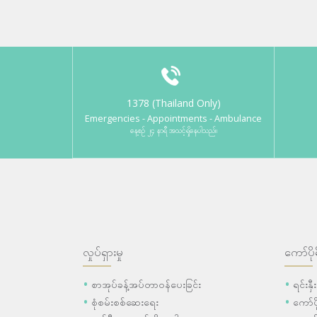
1378 (Thailand Only)
Emergencies - Appointments - Ambulance
နေ့စဉ် ၂၄ နာရီ အသင့်ရှိနေပါသည်။
လှုပ်ရှားမှု
ကော်ပို
စာအုပ်ခန့်အပ်တာဝန်ပေးခြင်း
ရင်းနှ
စုံစမ်းစစ်ဆေးရေး
ကော်