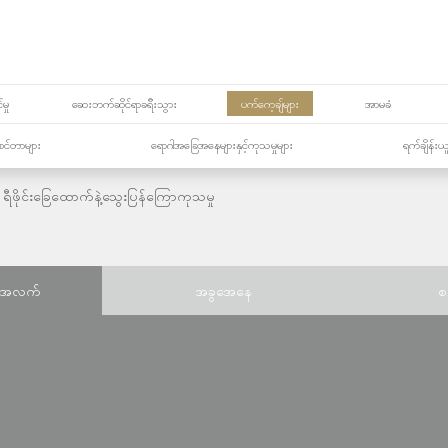
မှု
ဆေးဘက်ဆိုင်ရာခရီးသွား
ပက်ကေ့ချ်များ
အာမခံ
့၏စင်တာများ
ရောဂါအခြေအနေများနှင့်ကုသမှုများ
ရက်ချိန်းယ
ရီဖိုင်းခြေထောက်နဲ့သွေးပြန်ကြောကုသမှု
်အလက်
အခွအေနေ
စ