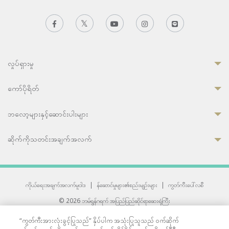
လှုပ်ရှားမှု
ကော်ပိုရိတ်
ဘလော့များနှင့်ဆောင်းပါးများ
ဆိုက်ကိုသတင်းအချက်အလက်
ကိုယ်ရေးအချက်အလက်မူဝါဒ
|
န်ဆောင်မှုများ၏စည်းမျဉ်းများ
|
ကွတ်ကီးပေါ်လစီ
© 2026 ဘမ်ရွန်ဂရက် အပြည်ပြည်ဆိုင်ရာဆေးရုံကြီး
တစ်ဦးကပူးတွဲကော်မရှင်အင်တာနေရှင်နယ် (JCI) အသိအမှတ်ပြုဆေးရုံ
“ကွတ်ကီးအားလုံးခွင့်ပြုသည်” နှိပ်ပါက အသုံးပြုသူသည် ဝက်ဆိုက်
33 Sukhumvit 3, Wattana, Bangkok 10110 Thailand.