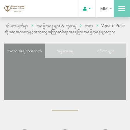
MM
ပင်မစာမျက်နှာ
အခြေအနေများ & ကုသမှု
ကုသ
Vbeam Pulse
ဆိုးဆေးလေဆာနှင့်အတူသွေးကြောဆိုင်ရာအရေပြားအခြေအနေများကုသ
သတင်းအချက်အလက်
အခွအေနေ
စင်တာများ