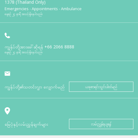
1378 (Thailand Only)
Emergencies - Appointments - Ambulance
နေ့စဉ် ၂၄ နာရီ အသင့်ရှိနေပါသည်။
ကျွန်ုပ်တို့အားခေါ်ဆိုရန်
+66 2066 8888
နေ့စဉ် ၂၄ နာရီ အသင့်ရှိနေပါသည်။
ကျွန်ုပ်တို့၏သတင်းလွှာ လျှောက်မည်
ယခုစာရင်းသွင်းပါဝင်မည်
မြေပုံနှင့်လမ်းညွှန်ချက်များ
လမ်းညွှန်ရယူရန်