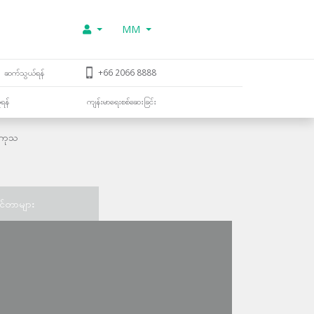
MM
ဆက်သွယ်ရန်
+66 2066 8888
ူရန်
ကျန်းမာရေးစစ်ဆေးခြင်း
းကုသ
င်တာများ