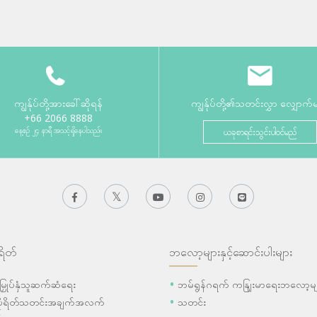
ကျွန်ုပ်တို့အားခေါ်ဆိုရန်
ကျွန်ုပ်တို့၏သတင်းလွှာ လျှောက်
+66 2066 8888
နေ့စဉ် ၂၄ နာရီ အသင့်ရှိနေပါသည်။
ယခုစာရင်းသွင်းပါဝင်မည်
ရိတ်
ဘလော့များနှင့်ဆောင်းပါးများ
ီးမြှုပ်နှံသူဆက်ဆံရေး
ဘမ်ရွန်ဂရက် ကနျြးမာရေးဘလော့မျ
ပိုရိတ်သတင်းအချက်အလက်
သတင်း