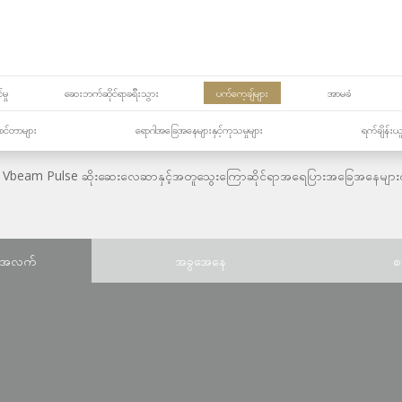
မှု
ဆေးဘက်ဆိုင်ရာခရီးသွား
ပက်ကေ့ချ်များ
အာမခံ
့၏စင်တာများ
ရောဂါအခြေအနေများနှင့်ကုသမှုများ
ရက်ချိန်းယ
Vbeam Pulse ဆိုးဆေးလေဆာနှင့်အတူသွေးကြောဆိုင်ရာအရေပြားအခြေအနေမျာ
်အလက်
အခွအေနေ
စ