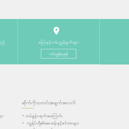
မည်
မြေပုံနှင့်လမ်းညွှန်ချက်များ
လမ်းညွှန်ရယူရန်
ဆိုက်ကိုသတင်းအချက်အလက်
ား
ဘမ်ရွန်ဂရက်အကြောင်း
ကျွန်ုပ်တို့၏ဆေးခန်းနှင့်စင်တာများ