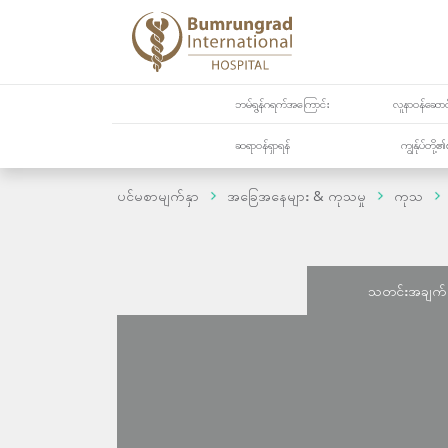
ဘမ်ရွန်ဂရက်အကြောင်း
လူနာဝန်ဆောင်
ဆရာဝန်ရှာရန်
ကျွန်ုပ်တို
ပင်မစာမျက်နှာ
အခြေအနေများ & ကုသမှု
ကုသ
သတင်းအချက