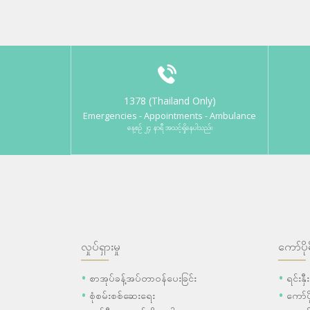
1378 (Thailand Only)
Emergencies - Appointments - Ambulance
နေ့စဉ် ၂၄ နာရီ အသင့်ရှိနေပါသည်။
လှုပ်ရှားမှု
ကော်ပို
စာအုပ်ခန့်အပ်တာဝန်ပေးခြင်း
ရင်းနှ
စုံစမ်းစစ်ဆေးရေး
ကော်