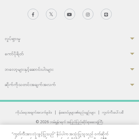
လှုပ်ရှားမှု
ကော်ပိုရိတ်
ဘလော့များနှင့်ဆောင်းပါးများ
ဆိုက်ကိုသတင်းအချက်အလက်
ကိုယ်ရေးအချက်အလက်မူဝါဒ
|
န်ဆောင်မှုများ၏စည်းမျဉ်းများ
|
ကွတ်ကီးပေါ်လစီ
© 2026 ဘမ်ရွန်ဂရက် အပြည်ပြည်ဆိုင်ရာဆေးရုံကြီး
တစ်ဦးကပူးတွဲကော်မရှင်အင်တာနေရှင်နယ် (JCI) အသိအမှတ်ပြုဆေးရုံ
“ကွတ်ကီးအားလုံးခွင့်ပြုသည်” နှိပ်ပါက အသုံးပြုသူသည် ဝက်ဆိုက်
33 Sukhumvit 3, Wattana, Bangkok 10110 Thailand.