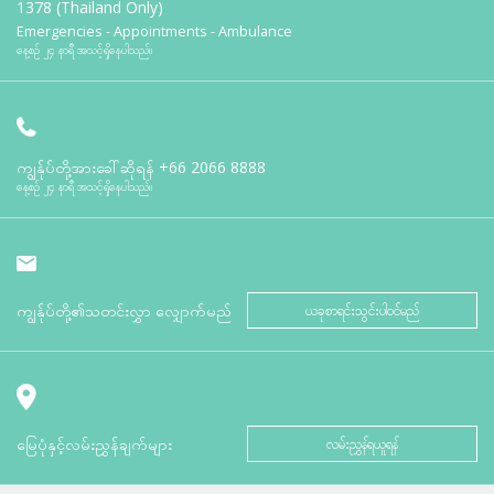
1378 (Thailand Only)
Emergencies - Appointments - Ambulance
နေ့စဉ် ၂၄ နာရီ အသင့်ရှိနေပါသည်။
ကျွန်ုပ်တို့အားခေါ်ဆိုရန်
+66 2066 8888
နေ့စဉ် ၂၄ နာရီ အသင့်ရှိနေပါသည်။
ကျွန်ုပ်တို့၏သတင်းလွှာ လျှောက်မည်
ယခုစာရင်းသွင်းပါဝင်မည်
မြေပုံနှင့်လမ်းညွှန်ချက်များ
လမ်းညွှန်ရယူရန်