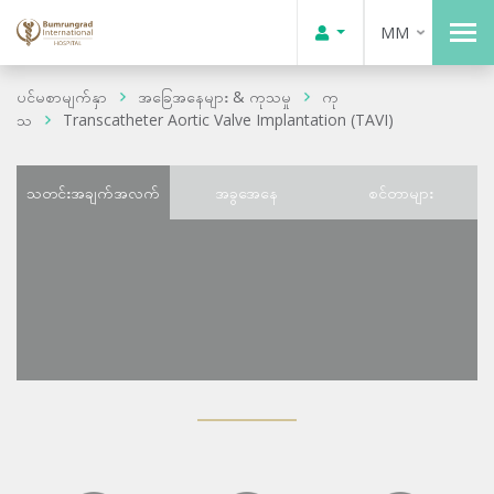
MM
ပင်မစာမျက်နှာ
အခြေအနေများ & ကုသမှု
ကု
သ
Transcatheter Aortic Valve Implantation (TAVI)
သတင်းအချက်အလက်
အခွအေနေ
စင်တာများ