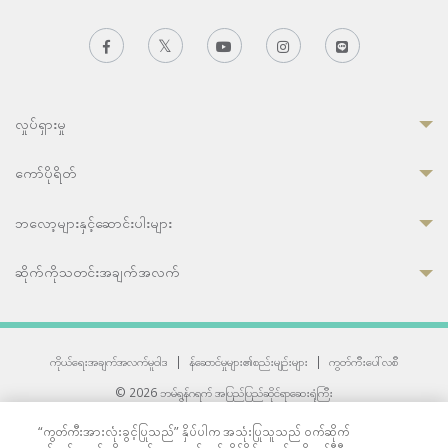
လှုပ်ရှားမှု
ကော်ပိုရိတ်
ဘလော့များနှင့်ဆောင်းပါးများ
ဆိုက်ကိုသတင်းအချက်အလက်
ကိုယ်ရေးအချက်အလက်မူဝါဒ
|
န်ဆောင်မှုများ၏စည်းမျဉ်းများ
|
ကွတ်ကီးပေါ်လစီ
© 2026 ဘမ်ရွန်ဂရက် အပြည်ပြည်ဆိုင်ရာဆေးရုံကြီး
တစ်ဦးကပူးတွဲကော်မရှင်အင်တာနေရှင်နယ် (JCI) အသိအမှတ်ပြုဆေးရုံ
“ကွတ်ကီးအားလုံးခွင့်ပြုသည်” နှိပ်ပါက အသုံးပြုသူသည် ဝက်ဆိုက်
33 Sukhumvit 3, Wattana, Bangkok 10110 Thailand.