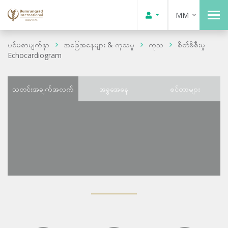
MM
ပင်မစာမျက်နှာ
အခြေအနေများ & ကုသမှု
ကုသ
စိတ်ဖိစီးမှု
Echocardiogram
သတင်းအချက်အလက်
အခွအေနေ
စင်တာများ