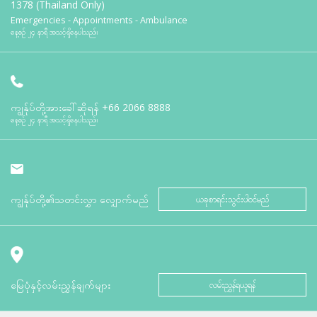
1378 (Thailand Only)
Emergencies - Appointments - Ambulance
နေ့စဉ် ၂၄ နာရီ အသင့်ရှိနေပါသည်။
ကျွန်ုပ်တို့အားခေါ်ဆိုရန်
+66 2066 8888
နေ့စဉ် ၂၄ နာရီ အသင့်ရှိနေပါသည်။
ကျွန်ုပ်တို့၏သတင်းလွှာ လျှောက်မည်
ယခုစာရင်းသွင်းပါဝင်မည်
မြေပုံနှင့်လမ်းညွှန်ချက်များ
လမ်းညွှန်ရယူရန်