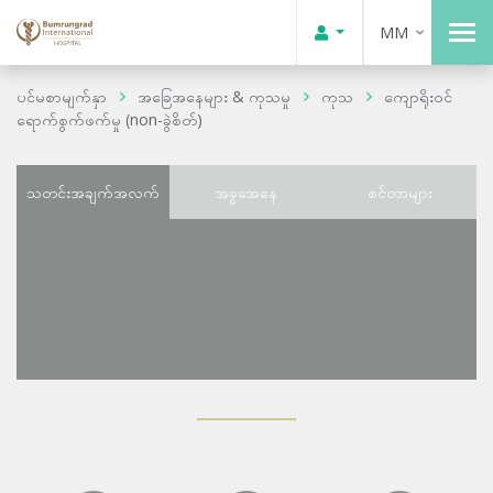
MM
ပင်မစာမျက်နှာ
အခြေအနေများ & ကုသမှု
ကုသ
ကျောရိုးဝင်
ရောက်စွက်ဖက်မှု (non-ခွဲစိတ်)
သတင်းအချက်အလက်
အခွအေနေ
စင်တာများ