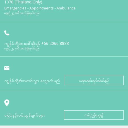
1378 (Thailand Only)
Emergencies - Appointments - Ambulance
နေ့စဉ် ၂၄ နာရီ အသင့်ရှိနေပါသည်။
ကျွန်ုပ်တို့အားခေါ်ဆိုရန်
+66 2066 8888
နေ့စဉ် ၂၄ နာရီ အသင့်ရှိနေပါသည်။
ကျွန်ုပ်တို့၏သတင်းလွှာ လျှောက်မည်
ယခုစာရင်းသွင်းပါဝင်မည်
မြေပုံနှင့်လမ်းညွှန်ချက်များ
လမ်းညွှန်ရယူရန်