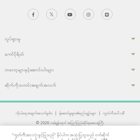
လှုပ်ရှားမှု
ကော်ပိုရိတ်
ဘလော့များနှင့်ဆောင်းပါးများ
ဆိုက်ကိုသတင်းအချက်အလက်
ကိုယ်ရေးအချက်အလက်မူဝါဒ
|
န်ဆောင်မှုများ၏စည်းမျဉ်းများ
|
ကွတ်ကီးပေါ်လစီ
© 2026 ဘမ်ရွန်ဂရက် အပြည်ပြည်ဆိုင်ရာဆေးရုံကြီး
တစ်ဦးကပူးတွဲကော်မရှင်အင်တာနေရှင်နယ် (JCI) အသိအမှတ်ပြုဆေးရုံ
“ကွတ်ကီးအားလုံးခွင့်ပြုသည်” နှိပ်ပါက အသုံးပြုသူသည် ဝက်ဆိုက်
33 Sukhumvit 3, Wattana, Bangkok 10110 Thailand.