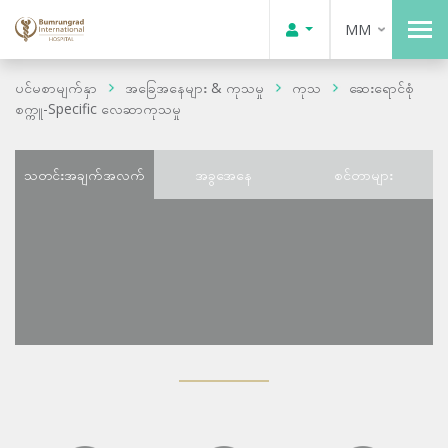
MM
ပင်မစာမျက်နှာ
အခြေအနေများ & ကုသမှု
ကုသ
ဆေးရောင်စုံ
စက္ကူ-Specific လေဆာကုသမှု
သတင်းအချက်အလက်
အခွအေနေ
စင်တာများ