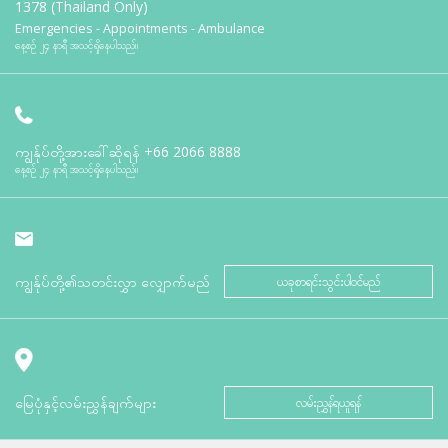
1378 (Thailand Only)
Emergencies - Appointments - Ambulance
နေ့စဉ် ၂၄ နာရီ အသင့်ရှိနေပါသည်။
ကျွန်ုပ်တို့အားခေါ်ဆိုရန်
+66 2066 8888
နေ့စဉ် ၂၄ နာရီ အသင့်ရှိနေပါသည်။
ကျွန်ုပ်တို့၏သတင်းလွှာ လျှောက်မည်
ယခုစာရင်းသွင်းပါဝင်မည်
မြေပုံနှင့်လမ်းညွှန်ချက်များ
လမ်းညွှန်ရယူရန်