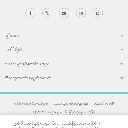
လှုပ်ရှားမှု
ကော်ပိုရိတ်
ဘလော့များနှင့်ဆောင်းပါးများ
ဆိုက်ကိုသတင်းအချက်အလက်
ကိုယ်ရေးအချက်အလက်မူဝါဒ
|
န်ဆောင်မှုများ၏စည်းမျဉ်းများ
|
ကွတ်ကီးပေါ်လစီ
© 2026 ဘမ်ရွန်ဂရက် အပြည်ပြည်ဆိုင်ရာဆေးရုံကြီး
တစ်ဦးကပူးတွဲကော်မရှင်အင်တာနေရှင်နယ် (JCI) အသိအမှတ်ပြုဆေးရုံ
“ကွတ်ကီးအားလုံးခွင့်ပြုသည်” နှိပ်ပါက အသုံးပြုသူသည် ဝက်ဆိုက်
33 Sukhumvit 3, Wattana, Bangkok 10110 Thailand.