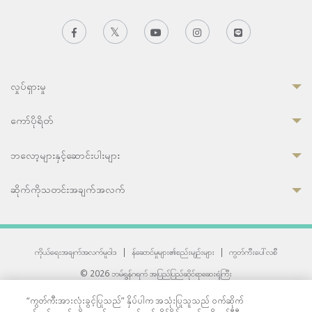
လှုပ်ရှားမှု
ကော်ပိုရိတ်
ဘလော့များနှင့်ဆောင်းပါးများ
ဆိုက်ကိုသတင်းအချက်အလက်
ကိုယ်ရေးအချက်အလက်မူဝါဒ
|
န်ဆောင်မှုများ၏စည်းမျဉ်းများ
|
ကွတ်ကီးပေါ်လစီ
© 2026 ဘမ်ရွန်ဂရက် အပြည်ပြည်ဆိုင်ရာဆေးရုံကြီး
တစ်ဦးကပူးတွဲကော်မရှင်အင်တာနေရှင်နယ် (JCI) အသိအမှတ်ပြုဆေးရုံ
“ကွတ်ကီးအားလုံးခွင့်ပြုသည်” နှိပ်ပါက အသုံးပြုသူသည် ဝက်ဆိုက်
33 Sukhumvit 3, Wattana, Bangkok 10110 Thailand.