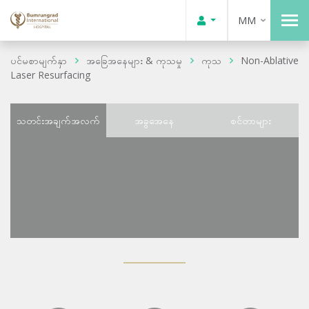
MM
ပင်မစာမျက်နှာ
အခြေအနေများ & ကုသမှု
ကုသ
Non-Ablative
Laser Resurfacing
သတင်းအချက်အလက်
အခွအေနေ
စင်တာများ