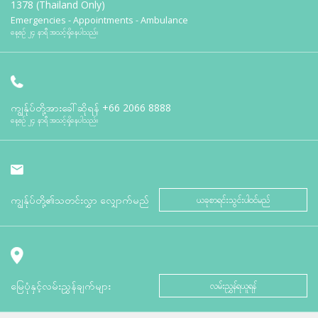
1378 (Thailand Only)
Emergencies - Appointments - Ambulance
နေ့စဉ် ၂၄ နာရီ အသင့်ရှိနေပါသည်။
ကျွန်ုပ်တို့အားခေါ်ဆိုရန်
+66 2066 8888
နေ့စဉ် ၂၄ နာရီ အသင့်ရှိနေပါသည်။
ကျွန်ုပ်တို့၏သတင်းလွှာ လျှောက်မည်
ယခုစာရင်းသွင်းပါဝင်မည်
မြေပုံနှင့်လမ်းညွှန်ချက်များ
လမ်းညွှန်ရယူရန်