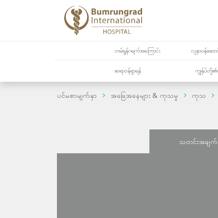
ဘမ်ရွန်ဂရက်အကြောင်း
လူနာဝန်ဆောင်
ဆရာဝန်ရှာရန်
ကျွန်ုပ်တို
ပင်မစာမျက်နှာ
အခြေအနေများ & ကုသမှု
ကုသ
သတင်းအချက