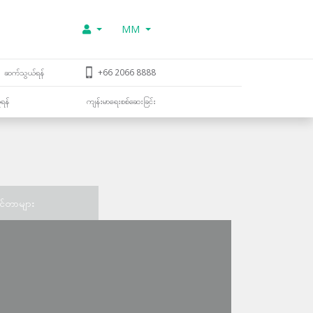
MM
ဆက်သွယ်ရန်
+66 2066 8888
ူရန်
ကျန်းမာရေးစစ်ဆေးခြင်း
င်တာများ