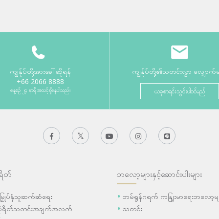
ကျွန်ုပ်တို့အားခေါ်ဆိုရန်
ကျွန်ုပ်တို့၏သတင်းလွှာ လျှောက်
+66 2066 8888
နေ့စဉ် ၂၄ နာရီ အသင့်ရှိနေပါသည်။
ယခုစာရင်းသွင်းပါဝင်မည်
ရိတ်
ဘလော့များနှင့်ဆောင်းပါးများ
ီးမြှုပ်နှံသူဆက်ဆံရေး
ဘမ်ရွန်ဂရက် ကနျြးမာရေးဘလော့မျ
ပိုရိတ်သတင်းအချက်အလက်
သတင်း