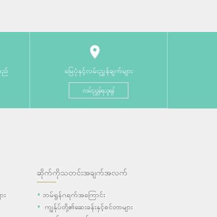
မည်
မြေပုံနှင့်လမ်းညွှန်ချက်များ
လမ်းညွှန်ရယူရန်
ဆိုက်ကိုသတင်းအချက်အလက်
ား
ဘမ်ရွန်ဂရက်အကြောင်း
ကျွန်ုပ်တို့၏ဆေးခန်းနှင့်စင်တာများ