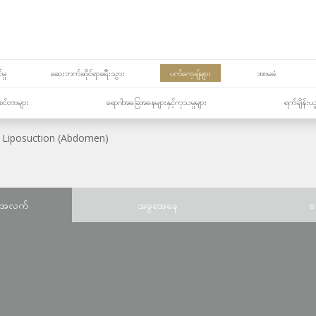
မှု
ဆေးဘက်ဆိုင်ရာခရီးသွား
ပက်ကေ့ချ်များ
အာမခံ
့၏စင်တာများ
ရောဂါအခြေအနေများနှင့်ကုသမှုများ
ရက်ချိန်းယ
Liposuction (Abdomen)
်အလက်
အခွအေနေ
စ