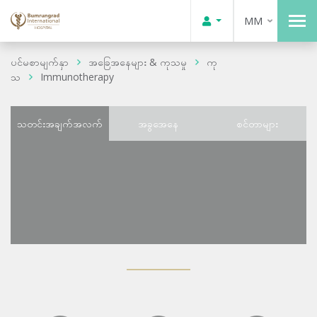
MM
ပင်မစာမျက်နှာ
အခြေအနေများ & ကုသမှု
ကု
သ
Immunotherapy
သတင်းအချက်အလက်
အခွအေနေ
စင်တာများ