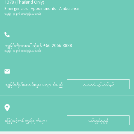
1378 (Thailand Only)
Emergencies - Appointments - Ambulance
နေ့စဉ် ၂၄ နာရီ အသင့်ရှိနေပါသည်။
ကျွန်ုပ်တို့အားခေါ်ဆိုရန်
+66 2066 8888
နေ့စဉ် ၂၄ နာရီ အသင့်ရှိနေပါသည်။
ကျွန်ုပ်တို့၏သတင်းလွှာ လျှောက်မည်
ယခုစာရင်းသွင်းပါဝင်မည်
မြေပုံနှင့်လမ်းညွှန်ချက်များ
လမ်းညွှန်ရယူရန်