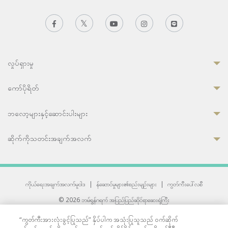
လှုပ်ရှားမှု
ကော်ပိုရိတ်
ဘလော့များနှင့်ဆောင်းပါးများ
ဆိုက်ကိုသတင်းအချက်အလက်
ကိုယ်ရေးအချက်အလက်မူဝါဒ
|
န်ဆောင်မှုများ၏စည်းမျဉ်းများ
|
ကွတ်ကီးပေါ်လစီ
© 2026 ဘမ်ရွန်ဂရက် အပြည်ပြည်ဆိုင်ရာဆေးရုံကြီး
တစ်ဦးကပူးတွဲကော်မရှင်အင်တာနေရှင်နယ် (JCI) အသိအမှတ်ပြုဆေးရုံ
“ကွတ်ကီးအားလုံးခွင့်ပြုသည်” နှိပ်ပါက အသုံးပြုသူသည် ဝက်ဆိုက်
33 Sukhumvit 3, Wattana, Bangkok 10110 Thailand.