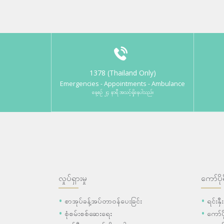
1378 (Thailand Only)
Emergencies - Appointments - Ambulance
နေ့စဉ် ၂၄ နာရီ အသင့်ရှိနေပါသည်။
လှုပ်ရှားမှု
ကော်ပို
စာအုပ်ခန့်အပ်တာဝန်ပေးခြင်း
ရင်းနှ
စုံစမ်းစစ်ဆေးရေး
ကော်