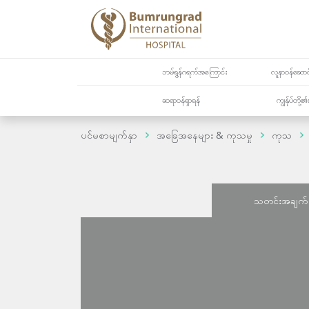
ဘမ်ရွန်ဂရက်အကြောင်း
လူနာဝန်ဆောင်
ဆရာဝန်ရှာရန်
ကျွန်ုပ်တို
ပင်မစာမျက်နှာ
အခြေအနေများ & ကုသမှု
ကုသ
သတင်းအချက