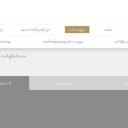
မှု
ဆေးဘက်ဆိုင်ရာခရီးသွား
ပက်ကေ့ချ်များ
အာမခံ
့၏စင်တာများ
ရောဂါအခြေအနေများနှင့်ကုသမှုများ
ရက်ချိန်းယ
လက်ခွဲစိတ်ကုသ
်အလက်
အခွအေနေ
စ