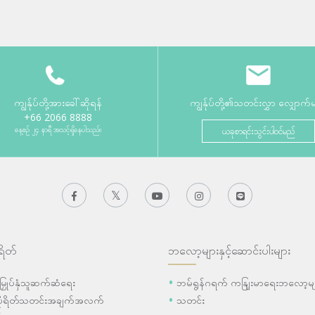
ကျွန်ုပ်တို့အားခေါ်ဆိုရန်
ကျွန်ုပ်တို့၏သတင်းလွှာ လျှောက်
+66 2066 8888
နေ့စဉ် ၂၄ နာရီ အသင့်ရှိနေပါသည်။
ယခုစာရင်းသွင်းပါဝင်မည်
ရိတ်
ဘလော့များနှင့်ဆောင်းပါးများ
ီးမြှုပ်နှံသူဆက်ဆံရေး
ဘမ်ရွန်ဂရက် ကနျြးမာရေးဘလော့မျ
ပိုရိတ်သတင်းအချက်အလက်
သတင်း