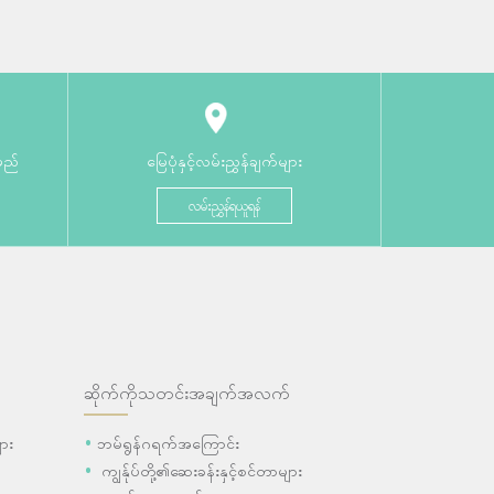
မည်
မြေပုံနှင့်လမ်းညွှန်ချက်များ
လမ်းညွှန်ရယူရန်
ဆိုက်ကိုသတင်းအချက်အလက်
ား
ဘမ်ရွန်ဂရက်အကြောင်း
ကျွန်ုပ်တို့၏ဆေးခန်းနှင့်စင်တာများ