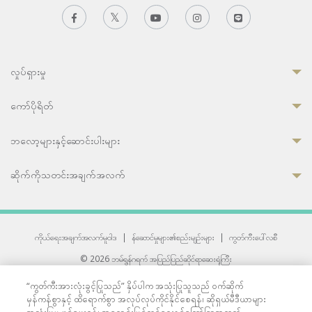
လှုပ်ရှားမှု
ကော်ပိုရိတ်
ဘလော့များနှင့်ဆောင်းပါးများ
ဆိုက်ကိုသတင်းအချက်အလက်
ကိုယ်ရေးအချက်အလက်မူဝါဒ
|
န်ဆောင်မှုများ၏စည်းမျဉ်းများ
|
ကွတ်ကီးပေါ်လစီ
© 2026 ဘမ်ရွန်ဂရက် အပြည်ပြည်ဆိုင်ရာဆေးရုံကြီး
တစ်ဦးကပူးတွဲကော်မရှင်အင်တာနေရှင်နယ် (JCI) အသိအမှတ်ပြုဆေးရုံ
“ကွတ်ကီးအားလုံးခွင့်ပြုသည်” နှိပ်ပါက အသုံးပြုသူသည် ဝက်ဆိုက်
33 Sukhumvit 3, Wattana, Bangkok 10110 Thailand.
မှန်ကန်စွာနှင့် ထိရောက်စွာ အလုပ်လုပ်ကိုင်နိုင်စေရန်၊ ဆိုရှယ်မီဒီယာများ
All rights reserved.