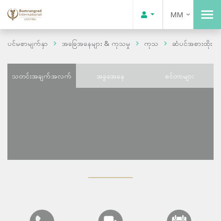
MM
ပင်မစာမျက်နှာ
အခြေအနေများ & ကုသမှု
ကုသ
ဆံပင်အစားထိုး
သတင်းအချက်အလက်
အခွအေနေ
စင်တာများ