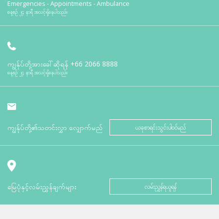
Emergencies - Appointments - Ambulance
နေ့စဉ် ၂၄ နာရီ အသင့်ရှိနေပါသည်။
ကျွန်ုပ်တို့အားခေါ်ဆိုရန်
+66 2066 8888
နေ့စဉ် ၂၄ နာရီ အသင့်ရှိနေပါသည်။
ကျွန်ုပ်တို့၏သတင်းလွှာ လျှောက်မည်
ယခုစာရင်းသွင်းပါဝင်မည်
မြေပုံနှင့်လမ်းညွှန်ချက်များ
လမ်းညွှန်ရယူရန်