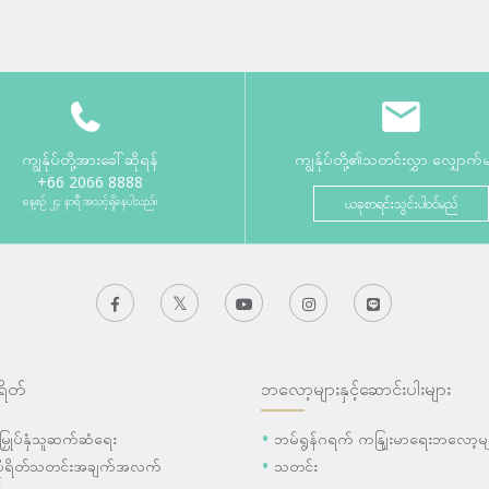
ကျွန်ုပ်တို့အားခေါ်ဆိုရန်
ကျွန်ုပ်တို့၏သတင်းလွှာ လျှောက်
+66 2066 8888
နေ့စဉ် ၂၄ နာရီ အသင့်ရှိနေပါသည်။
ယခုစာရင်းသွင်းပါဝင်မည်
ရိတ်
ဘလော့များနှင့်ဆောင်းပါးများ
ီးမြှုပ်နှံသူဆက်ဆံရေး
ဘမ်ရွန်ဂရက် ကနျြးမာရေးဘလော့မျ
ပိုရိတ်သတင်းအချက်အလက်
သတင်း