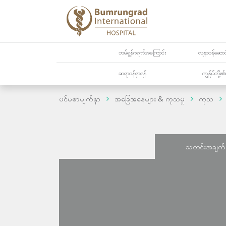
ဘမ်ရွန်ဂရက်အကြောင်း
လူနာဝန်ဆောင်
ဆရာဝန်ရှာရန်
ကျွန်ုပ်တို
ပင်မစာမျက်နှာ
အခြေအနေများ & ကုသမှု
ကုသ
သတင်းအချက