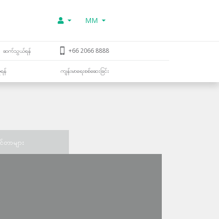
MM
ဆက်သွယ်ရန်
+66 2066 8888
ူရန်
ကျန်းမာရေးစစ်ဆေးခြင်း
င်တာများ