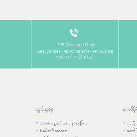
1378 (Thailand Only)
Emergencies - Appointments - Ambulance
နေ့စဉ် ၂၄ နာရီ အသင့်ရှိနေပါသည်။
လှုပ်ရှားမှု
ကော်ပို
စာအုပ်ခန့်အပ်တာဝန်ပေးခြင်း
ရင်းနှ
စုံစမ်းစစ်ဆေးရေး
ကော်