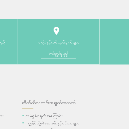
မည်
မြေပုံနှင့်လမ်းညွှန်ချက်များ
လမ်းညွှန်ရယူရန်
ဆိုက်ကိုသတင်းအချက်အလက်
ား
ဘမ်ရွန်ဂရက်အကြောင်း
ကျွန်ုပ်တို့၏ဆေးခန်းနှင့်စင်တာများ