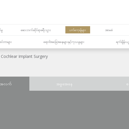
မှု
ဆေးဘက်ဆိုင်ရာခရီးသွား
ပက်ကေ့ချ်များ
အာမခံ
့၏စင်တာများ
ရောဂါအခြေအနေများနှင့်ကုသမှုများ
ရက်ချိန်းယ
Cochlear Implant Surgery
်အလက်
အခွအေနေ
စ