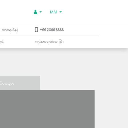
MM
ဆက်သွယ်ရန်
+66 2066 8888
ူရန်
ကျန်းမာရေးစစ်ဆေးခြင်း
င်တာများ