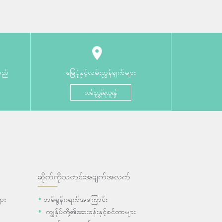
မည်
မြေပုံနှင့်လမ်းညွှန်ချက်များ
လမ်းညွှန်ရယူရန်
ဆိုက်ကိုသတင်းအချက်အလက်
ား
ဘမ်ရွန်ဂရက်အကြောင်း
ကျွန်ုပ်တို့၏ဆေးခန်းနှင့်စင်တာများ