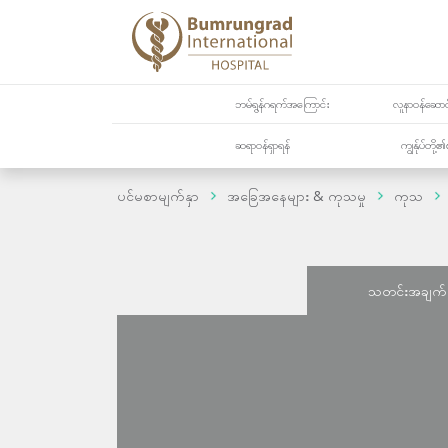
ဘမ်ရွန်ဂရက်အကြောင်း
လူနာဝန်ဆောင်
ဆရာဝန်ရှာရန်
ကျွန်ုပ်တို
ပင်မစာမျက်နှာ
အခြေအနေများ & ကုသမှု
ကုသ
သတင်းအချက