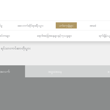
မှု
ဆေးဘက်ဆိုင်ရာခရီးသွား
ပက်ကေ့ချ်များ
အာမခံ
့၏စင်တာများ
ရောဂါအခြေအနေများနှင့်ကုသမှုများ
ရက်ချိန်းယ
ရင်သားကင်ဆာတိုးပွား
်အလက်
အခွအေနေ
စ