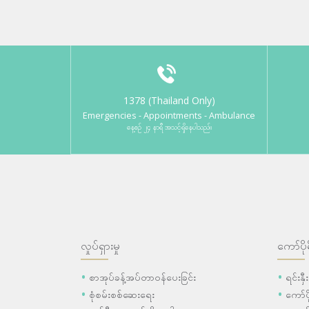
1378 (Thailand Only)
Emergencies - Appointments - Ambulance
နေ့စဉ် ၂၄ နာရီ အသင့်ရှိနေပါသည်။
လှုပ်ရှားမှု
ကော်ပို
စာအုပ်ခန့်အပ်တာဝန်ပေးခြင်း
ရင်းနှ
စုံစမ်းစစ်ဆေးရေး
ကော်