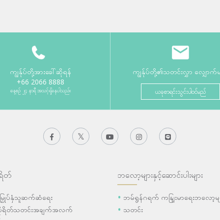
ကျွန်ုပ်တို့အားခေါ်ဆိုရန်
ကျွန်ုပ်တို့၏သတင်းလွှာ လျှောက်
+66 2066 8888
နေ့စဉ် ၂၄ နာရီ အသင့်ရှိနေပါသည်။
ယခုစာရင်းသွင်းပါဝင်မည်
ရိတ်
ဘလော့များနှင့်ဆောင်းပါးများ
ီးမြှုပ်နှံသူဆက်ဆံရေး
ဘမ်ရွန်ဂရက် ကနျြးမာရေးဘလော့မျ
ပိုရိတ်သတင်းအချက်အလက်
သတင်း