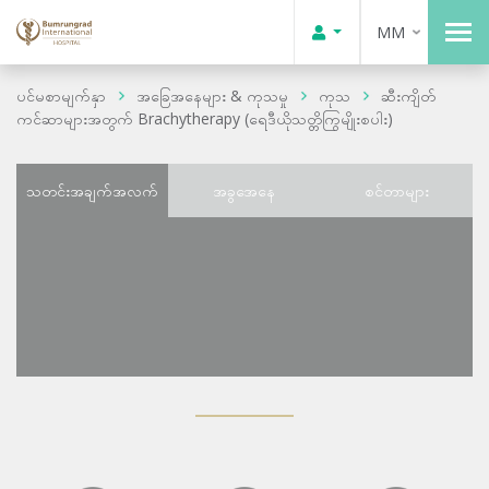
MM
ပင်မစာမျက်နှာ
အခြေအနေများ & ကုသမှု
ကုသ
ဆီးကျိတ်
ကင်ဆာများအတွက် Brachytherapy (ရေဒီယိုသတ္တိကြွမျိုးစပါး)
သတင်းအချက်အလက်
အခွအေနေ
စင်တာများ