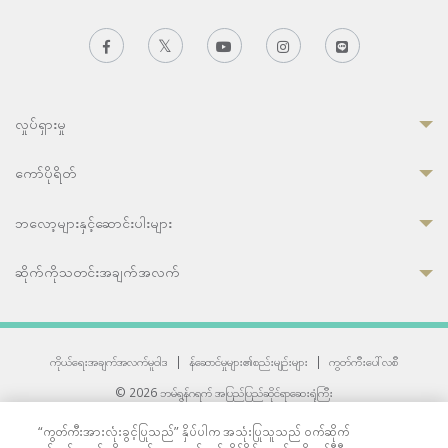
လှုပ်ရှားမှု
ကော်ပိုရိတ်
ဘလော့များနှင့်ဆောင်းပါးများ
ဆိုက်ကိုသတင်းအချက်အလက်
ကိုယ်ရေးအချက်အလက်မူဝါဒ
|
န်ဆောင်မှုများ၏စည်းမျဉ်းများ
|
ကွတ်ကီးပေါ်လစီ
© 2026 ဘမ်ရွန်ဂရက် အပြည်ပြည်ဆိုင်ရာဆေးရုံကြီး
တစ်ဦးကပူးတွဲကော်မရှင်အင်တာနေရှင်နယ် (JCI) အသိအမှတ်ပြုဆေးရုံ
“ကွတ်ကီးအားလုံးခွင့်ပြုသည်” နှိပ်ပါက အသုံးပြုသူသည် ဝက်ဆိုက်
33 Sukhumvit 3, Wattana, Bangkok 10110 Thailand.