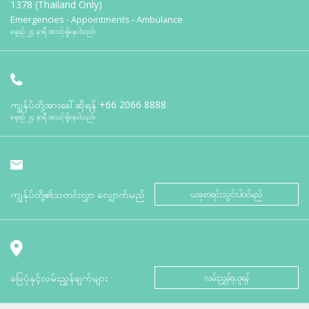
1378 (Thailand Only)
Emergencies - Appointments - Ambulance
နေ့စဉ် ၂၄ နာရီ အသင့်ရှိနေပါသည်။
ကျွန်ုပ်တို့အားခေါ်ဆိုရန်
+66 2066 8888
နေ့စဉ် ၂၄ နာရီ အသင့်ရှိနေပါသည်။
ကျွန်ုပ်တို့၏သတင်းလွှာ လျှောက်မည်
ယခုစာရင်းသွင်းပါဝင်မည်
မြေပုံနှင့်လမ်းညွှန်ချက်များ
လမ်းညွှန်ရယူရန်